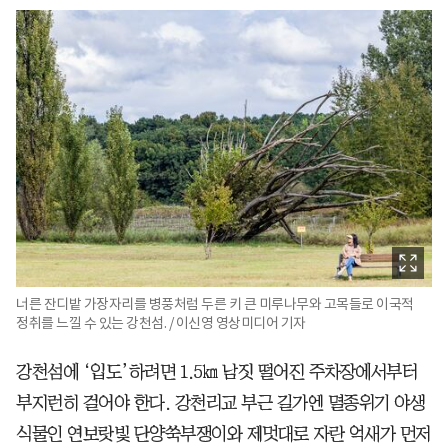
너른 잔디밭 가장자리를 병풍처럼 두른 키 큰 미루나무와 고목들로 이국적
정취를 느낄 수 있는 강천섬. / 이신영 영상미디어 기자
강천섬에 ‘입도’하려면 1.5㎞ 남짓 떨어진 주차장에서부터
부지런히 걸어야 한다. 강천리교 부근 길가엔 멸종위기 야생
식물인 연보랏빛 단양쑥부쟁이와 제멋대로 자란 억새가 먼저