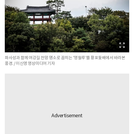
파사성과 함께 여강길 전망 명소로 꼽히는 '영월루'를 황포돛배에서 바라본
풍경. / 이신영 영상미디어 기자