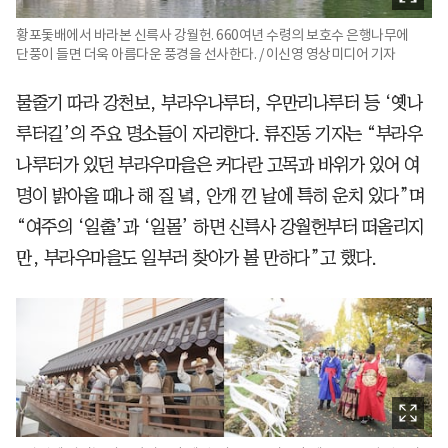
황포돛배에서 바라본 신륵사 강월헌. 660여년 수령의 보호수 은행나무에
단풍이 들면 더욱 아름다운 풍경을 선사한다. / 이신영 영상미디어 기자
물줄기 따라 강천보, 부라우나루터, 우만리나루터 등 ‘옛나
루터길’의 주요 명소들이 자리한다. 류진동 기자는 “부라우
나루터가 있던 부라우마을은 커다란 고목과 바위가 있어 여
명이 밝아올 때나 해 질 녘, 안개 낀 날에 특히 운치 있다”며
“여주의 ‘일출’과 ‘일몰’ 하면 신륵사 강월헌부터 떠올리지
만, 부라우마을도 일부러 찾아가 볼 만하다”고 했다.