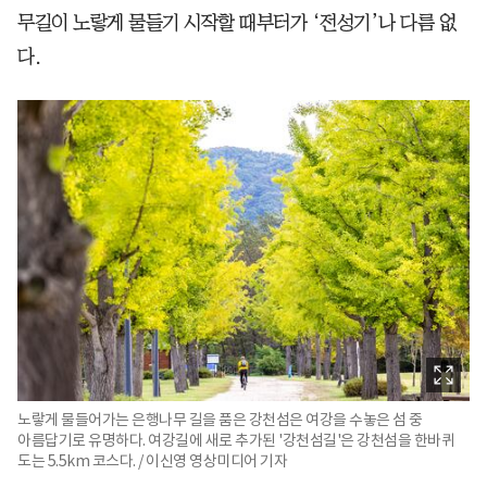
무길이 노랗게 물들기 시작할 때부터가 ‘전성기’나 다름 없
다.
노랗게 물들어가는 은행나무 길을 품은 강천섬은 여강을 수놓은 섬 중
아름답기로 유명하다. 여강길에 새로 추가된 '강천섬길'은 강천섬을 한바퀴
도는 5.5km 코스다. / 이신영 영상미디어 기자