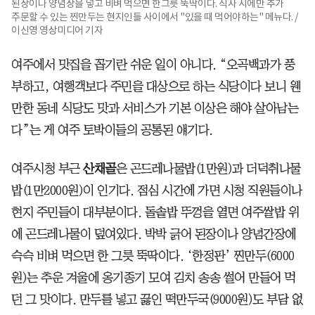
된장이나 양념장을 넣고 비벼 먹으면 한그릇 뚝딱이다. 식사 시에만 추가
주문할 수 있는 찐만두는 현지인들 사이에서 "있을 때 먹어야하는" 메뉴다. /
이신영 영상미디어 기자
여주에서 맛집을 꼽기란 쉬운 일이 아니다. “오곡백과가 풍
부하고, 여행객보다 주민을 대상으로 하는 식당이다 보니 웬
만한 동네 식당도 맛과 서비스가 기본 이상은 해야 살아남는
다”는 게 여주 토박이들의 공통된 얘기다.
여주시청 부근
산채골
은 곤드레나물밥(1만원)과 더덕취나물
밥(1만2000원)이 인기다. 점심 시간에 가면 시청 직원들이나
현지 주민들이 대부분이다. 돌솥밥 뚜껑을 열면 여주쌀밥 위
에 곤드레나물이 덮여있다. 박박 긁어 된장이나 양념간장에
슥슥 비벼 먹으면 한 그릇 뚝딱이다. ‘한정판’ 찐만두(6000
원)는 추운 겨울에 옹기종기 모여 김치 송송 썰어 만들어 먹
던 그 맛이다. 만두를 넣고 끓인 떡만두국(9000원)도 부담 없