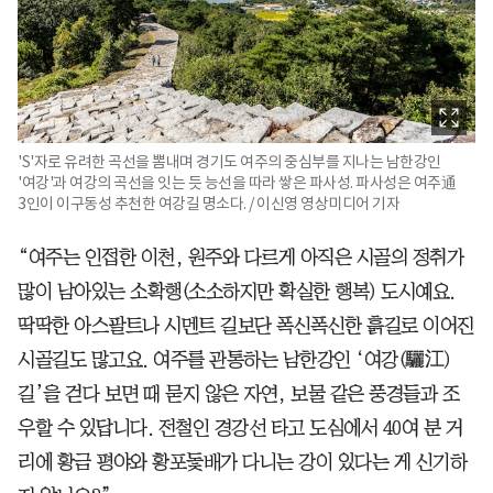
'S'자로 유려한 곡선을 뽐내며 경기도 여주의 중심부를 지나는 남한강인
'여강'과 여강의 곡선을 잇는 듯 능선을 따라 쌓은 파사성. 파사성은 여주通
3인이 이구동성 추천한 여강길 명소다. / 이신영 영상미디어 기자
“여주는 인접한 이천, 원주와 다르게 아직은 시골의 정취가
많이 남아있는 소확행(소소하지만 확실한 행복) 도시예요.
딱딱한 아스팔트나 시멘트 길보단 폭신폭신한 흙길로 이어진
시골길도 많고요. 여주를 관통하는 남한강인 ‘여강(驪江)
길’을 걷다 보면 때 묻지 않은 자연, 보물 같은 풍경들과 조
우할 수 있답니다. 전철인 경강선 타고 도심에서 40여 분 거
리에 황금 평야와 황포돛배가 다니는 강이 있다는 게 신기하