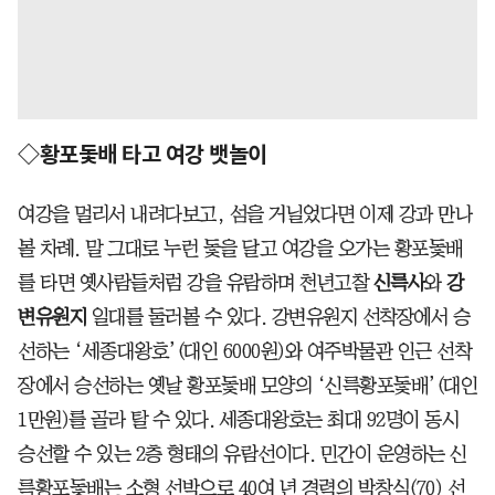
◇황포돛배 타고 여강 뱃놀이
여강을 멀리서 내려다보고, 섬을 거닐었다면 이제 강과 만나
볼 차례. 말 그대로 누런 돛을 달고 여강을 오가는 황포돛배
를 타면 옛사람들처럼 강을 유람하며 천년고찰
신륵사
와
강
변유원지
일대를 둘러볼 수 있다. 강변유원지 선착장에서 승
선하는 ‘세종대왕호’(대인 6000원)와 여주박물관 인근 선착
장에서 승선하는 옛날 황포돛배 모양의 ‘신륵황포돛배’(대인
1만원)를 골라 탈 수 있다. 세종대왕호는 최대 92명이 동시
승선할 수 있는 2층 형태의 유람선이다. 민간이 운영하는 신
륵황포돛배는 소형 선박으로 40여 년 경력의 박창식(70) 선