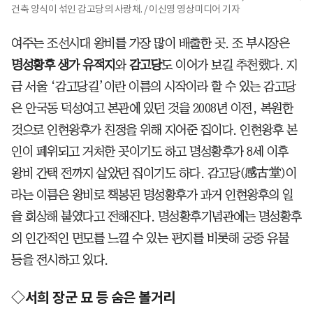
건축 양식이 섞인 감고당의 사랑채. / 이신영 영상미디어 기자
여주는 조선시대 왕비를 가장 많이 배출한 곳. 조 부시장은
명성황후 생가 유적지
와
감고당
도 이어가 보길 추천했다. 지
금 서울 ‘감고당길’이란 이름의 시작이라 할 수 있는 감고당
은 안국동 덕성여고 본관에 있던 것을 2008년 이전, 복원한
것으로 인현왕후가 친정을 위해 지어준 집이다. 인현왕후 본
인이 폐위되고 거처한 곳이기도 하고 명성황후가 8세 이후
왕비 간택 전까지 살았던 집이기도 하다. 감고당(感古堂)이
라는 이름은 왕비로 책봉된 명성황후가 과거 인현왕후의 일
을 회상해 붙였다고 전해진다. 명성황후기념관에는 명성황후
의 인간적인 면모를 느낄 수 있는 편지를 비롯해 궁중 유물
등을 전시하고 있다.
◇서희 장군 묘 등 숨은 볼거리