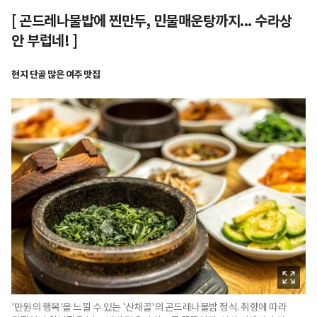
[ 곤드레나물밥에 찐만두, 민물매운탕까지... 수라상
안 부럽네! ]
현지 단골 많은 여주 맛집
'만원의 행복'을 느낄 수 있는 '산채골'의 곤드레나물밥 정식. 취향에 따라