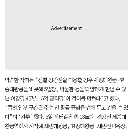
박순환 작가는 “전철 경강선을 이용할 경우 세종대왕릉·효
종대왕릉을 비롯해 5일장, 박물관 등을 다양하게 만날 수 있
는 여강길 4코스 ‘5일 장터길’이 걸어볼 만하다”고 했다.
“특히 일부 구간은 추수 전 황금 들녘을 곁에 두고 걸을 수 있
다”며 ‘강추’ 했다. 5일 장터길은 총 13㎞다. 경강선 세종대
왕릉역에서 시작해 세종대왕릉, 효종대왕릉, 세종산림욕장,