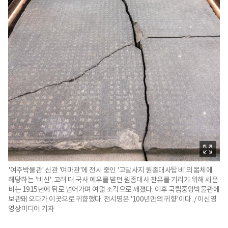
'여주박물관' 신관 '여마관'에 전시 중인 '고달사지 원종대사탑비'의 몸체에
해당하는 '비신'. 고려 때 국사 예우를 받던 원종대사 찬유를 기리기 위해 세운
비는 1915년에 뒤로 넘어가며 여덟 조각으로 깨졌다. 이후 국립중앙박물관에
보관돼 오다가 이곳으로 귀향했다. 전시명은 '100년만의 귀향'이다. / 이신영
영상미디어 기자