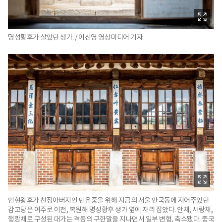
명성황후가 살았던 생가. / 이신영 영상미디어 기자
인현왕후가 친정아버지인 민유중을 위해 지금의 서울 안국동에 지어주었던
감고당은 여주로 이전, 복원해 명성황후 생가 옆에 자리 잡았다. 안채, 사랑채,
행랑채로 구성된 대가는 격동의 구한말을 지나면서 일부 변형, 축소됐다. 중국