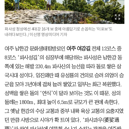
파사성 정상에선 4대강 16개 보 중에 아름답기로 손꼽히는 '이포보'도
내려다보인다. / 이신영 영상미디어 기자
여주 남한강 문화생태탐방로인
여주 여강길
전체 12코스 중
8코스 ‘파사성길’의 심장부에 해당하는 파사성은 남한강 동
쪽에 있는 해발 230.4m 파사산의 능선을 따라 돌로 쌓은 삼
국시대 성이다. 임진왜란 때 유성룡의 건의로 승려 의엄이 승
군을 모아 3년여에 걸쳐 늘려 쌓았고 일부는 최근 복원했다.
성벽을 쌓은 돌의 ‘연식’이 달라 보이는 것도 이 때문. 성의
둘레는 1800m, 최대 높이 6.5m로 규모가 큰 편에 속한다.
그 옛날 한강의 수상 교통과 중부 내륙 육상 교통의 요충지였
던 만큼 사방으로 시야가 확 트여 있다. ‘파사과우(婆娑過
雨)’라 하여 파사성에 여름철 소나기 스치는 광경을 여주팔