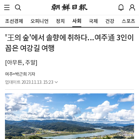
사회
조선경제
오피니언
정치
국제
건강
스포츠
'王의 숲'에서 솔향에 취하다...여주通 3인이
꼽은 여강길 여행
[아무튼, 주말]
여주=박근희 기자
업데이트
2023.11.13. 15:23