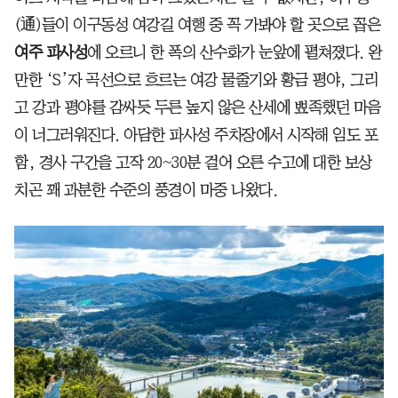
(通)들이 이구동성 여강길 여행 중 꼭 가봐야 할 곳으로 꼽은
여주 파사성
에 오르니 한 폭의 산수화가 눈앞에 펼쳐졌다. 완
만한 ‘S’자 곡선으로 흐르는 여강 물줄기와 황금 평야, 그리
고 강과 평야를 감싸듯 두른 높지 않은 산세에 뾰족했던 마음
이 너그러워진다. 아담한 파사성 주차장에서 시작해 임도 포
함, 경사 구간을 고작 20~30분 걸어 오른 수고에 대한 보상
치곤 꽤 과분한 수준의 풍경이 마중 나왔다.