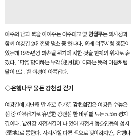
여주의 남과 북을 이어주는 여주대교 옆
영월루
는 파사성과
함께 여강길 2대 전망 명소 중 하나다. 원래 여주시청 정문이
었는데 1925년경 파손될 위기에 처한 것을 현재의 위치로 옮
겼다. ‘달을 맞이하는 누각(迎月樓)’이라는 뜻의 이름처럼
달이 뜨는 밤 야경이 아름답다.
◇은행나무 물든 강천섬 걷기
여강길에 지난해 말 새로 추가된
강천섬길
은 여강을 수놓은
섬 중 아름답기로 유명한 강천섬 한 바퀴를 도는 5.5㎞ 평지
길이다. 남한강 자전거길이 나 있어 자전거 동호인들의 성지
(聖地)로 통한다. 사시사철 다른 색으로 맞이하지만, 은행나