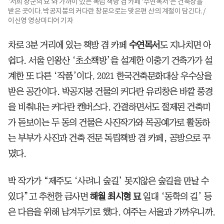
'서희 장군의 묘'와 가까이 있는 독립 책방 겸 카페 '수연목서'는 건축상을
받은 곳이다. 박공지붕의 커다란 창문으로는 맞은편 산의 계절이 담긴다. /
이신영 영상미디어 기자
차로 3분 거리에 있는 책방 겸 카페
수연목서
도 지나치면 아
쉽다. 서울 인왕산 ‘초소책방’을 설계한 이충기 건축가가 설
계한 또 다른 ‘작품’이다. 2021 한국건축문화대상 우수상을
받은 공간이다. 박공지붕 건물의 커다란 유리창은 바깥 풍경
을 비춰내는 커다란 캔버스다. 간결하면서도 절제된 건축미
가 돋보이는 두 동의 건물은 사진작가와 목공예가로 활동하
는 부부가 사진과 건축 전문 독립책방 겸 카페, 공방으로 꾸
몄다.
박 작가가 “제주도 ‘사려니 숲길’ 못지않은 숲길을 만날 수
있다”고 추천한 금사면
해월 최시형 묘
일대 ‘동학의 길’ 등
은 다음을 위해 남겨두기로 했다. 여주는 서울과 가까우니까.