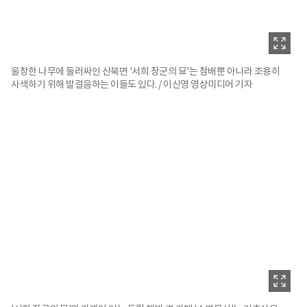
울창한 나무에 둘러싸인 산북면 '서희 장군의 묘'는 참배뿐 아니라 조용히
사색하기 위해 발걸음하는 이들도 있다. / 이신영 영상미디어 기자