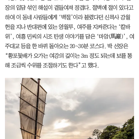
장의 입담 섞인 해설이 곁들여져 정겹다. 절벽에 절이 있다고
하여 이 동네 사람들에게 ‘벽절’이라 불렸다던 신륵사 강월
헌을 지나 반대편에 있는 영월루, 여주를 지켜준다는 ‘칼바
위’, 여흥 민씨의 시조 탄생 이야기를 담은 ‘마암(馬巖)’, 여
주대교 등을 한 바퀴 돌아오는 20~30분 코스다. 박 선장은
“황포돛배가 오가는 여강의 깊이는 3m 정도 되는데 보를 통
해 조금씩 수위를 조절하기도 한다”고 했다.