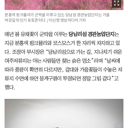
분홍색 핑크뮬리가 군락을 이루고 있는 당남섬 경관농업단지는 가을
여강길의 인기 포토존이다. / 이신영 영상미디어 기자
매년 봄 유채꽃이 군락을 이루는
당남리섬 경관농업단지
는
지금 분홍색 핑크뮬리와 코스모스가 한 자리씩 차지하고 있
다. 조정아 부시장은 “당남리섬으로 가는 길, 지나치기 쉬운
여주저류지는 아는 사람들만 찾는 숨은 명소”라며 “날씨에
따라 풍광이 확연히 다르지만, 갈대와 가을꽃들이 수놓은 저
류지 수면에 하얀 뭉게구름이 투영되면 정말 그림 같다”고
했다.