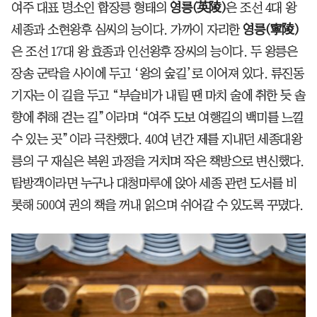
여주 대표 명소인 합장릉 형태의
영릉(英陵)
은 조선 4대 왕
세종과 소현왕후 심씨의 능이다. 가까이 자리한
영릉(寧陵)
은 조선 17대 왕 효종과 인선왕후 장씨의 능이다. 두 왕릉은
장송 군락을 사이에 두고 ‘왕의 숲길’로 이어져 있다. 류진동
기자는 이 길을 두고 “부슬비가 내릴 땐 마치 술에 취한 듯 솔
향에 취해 걷는 길”이라며 “여주 도보 여행길의 백미를 느낄
수 있는 곳”이라 극찬했다. 40여 년간 제를 지내던 세종대왕
릉의 구 재실은 복원 과정을 거치며 작은 책방으로 변신했다.
탐방객이라면 누구나 대청마루에 앉아 세종 관련 도서를 비
롯해 500여 권의 책을 꺼내 읽으며 쉬어갈 수 있도록 꾸몄다.