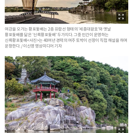
여강을 오가는 황포돛배는 2층 유람선 형태의 '세종대왕호'와 옛날
황포돛배를 닮은 '신륵황포돛배' 두가지다. 그중 민간이 운영하는
신륵황포돛배<사진>는 40여년 경력의 여주 토박이 선장이 직접 해설을 하며
운항한다. / 이신영 영상미디어 기자