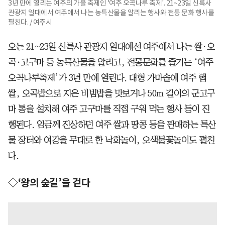
3년 만에 열리는 여주의 가을 축제인 '여주 오곡나루 축제'. 21~23일 신륵사
관광지 일대에서 여주에서 나는 농특산물을 알리는 행사와 전통 문화 행사를
펼친다. / 여주시
오는 21~23일 신륵사 관광지 일대에선 여주에서 나는 쌀·오
곡·고구마 등 농특산물을 알리고, 전통문화를 즐기는 ‘여주
오곡나루축제’가 3년 만에 열린다. 대형 가마솥에 여주 햅
쌀, 오곡밥으로 지은 비빔밥을 맛보거나 50m 길이의 군고구
마 통을 설치해 여주 고구마를 직접 구워 먹는 행사 등이 진
행된다. 임금께 진상하던 여주 쌀과 땅콩 등을 판매하는 특산
물 장터와 여강을 무대로 한 낙화놀이, 오색불꽃놀이도 펼친
다.
◇‘왕의 숲길’을 걷다