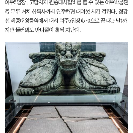
여주5일장, 고달사지 원종대사탑비를 볼 수 있는 여주박물관
을 두루 거쳐 신륵사까지 완주하면 대여섯 시간 걸린다. 경강
선 세종대왕릉역에서 내려 여주5일장(5·0으로 끝나는 날)까
지만 둘러봐도 반나절이 훌쩍 지난다.