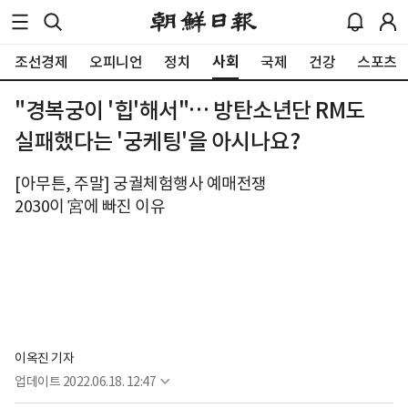
사회
조선경제
오피니언
정치
국제
건강
스포츠
"경복궁이 '힙'해서"… 방탄소년단 RM도
실패했다는 '궁케팅'을 아시나요?
[아무튼, 주말] 궁궐체험행사 예매전쟁
2030이 宮에 빠진 이유
이옥진 기자
업데이트
2022.06.18. 12:47