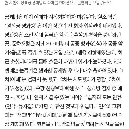
한 시민이 경복궁 생과방의 다과를 휴대폰으로 촬영하는 모습. /뉴스1
궁케팅은 대개 예매가 시작되자마자 마감된다. 원조 격인
‘경복궁 생과방’은 이번 상반기 전 회차 입장권이 매진됐다.
생과방은 조선 시대 임금과 왕비의 후식과 별식을 준비하던
곳. 문화재청은 지난 2016년부터 궁중 병과(간식)와 궁중 약
차(음료)를 즐길 수 있는 체험 프로그램을 진행해왔는데, 최
근 소셜미디어를 통해 소문이 나면서 인기가 높아졌다. 인터
넷에는 눈물겨운 생과방 궁케팅 후기가 다수 올라와 있다. ‘1
차(예매)는 몰라서 못 했고, 2차는 시도했다가 광탈, 3차에
겨우 성공했다. 수강 신청보다 빡센 듯.’ ‘생과방 결제 중 매
진…. 짜증 나. 언제 가볼 수 있는 거야?’ ‘솔직히 모든 연뮤
(연극·뮤지컬) 티케팅 다 합친 것보다 힘들다.’ 인스타그램
에는 ‘생과방’이란 해시태그(#)를 붙인 게시물이 5000건 이
상 게재돼 있다. 한복을 입고 생과방을 체험하는 사진을 올린