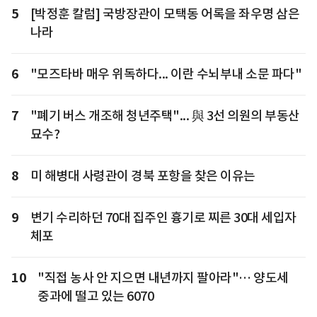
5
[박정훈 칼럼] 국방장관이 모택동 어록을 좌우명 삼은
나라
6
"모즈타바 매우 위독하다... 이란 수뇌부내 소문 파다"
7
"폐기 버스 개조해 청년주택"... 與 3선 의원의 부동산
묘수?
8
미 해병대 사령관이 경북 포항을 찾은 이유는
9
변기 수리하던 70대 집주인 흉기로 찌른 30대 세입자
체포
10
"직접 농사 안 지으면 내년까지 팔아라"… 양도세
중과에 떨고 있는 6070