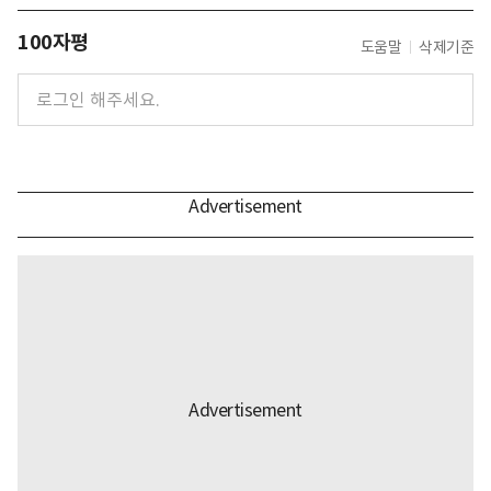
100자평
도움말
삭제기준