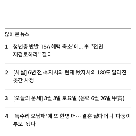
많이 본 뉴스
1
청년층 반발 'ISA 혜택 축소'에... 李 "전면
재검토하라" 질타
2
[사설] 6년 전 李지사와 현재 秋지사의 180도 달라진
곳간 사정
3
[오늘의 운세] 8월 8일 토요일 (음력 6월 26일 甲寅)
4
'독수리 오남매'에 또 한명 더… 결혼 싫다더니 '다둥이
부모' 됐다