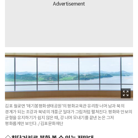
김포 월곶면 '애기봉평화생태공원'의 평화교육관 유리창 너머 남과 북의
경계가 되는 조강과 북녘의 개풍군 일대가 그림처럼 펼쳐진다. 평화와 안보의
균형을 유지하기가 쉽지 않은 때, 강 너머 모내기를 끝낸 논은 그저
평화롭게만 보인다. / 김포문화재단