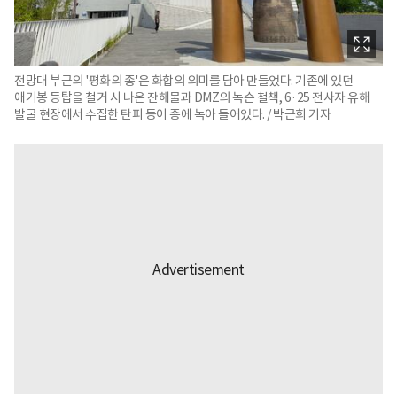
전망대 부근의 '평화의 종'은 화합의 의미를 담아 만들었다. 기존에 있던
애기봉 등탑을 철거 시 나온 잔해물과 DMZ의 녹슨 철책, 6·25 전사자 유해
발굴 현장에서 수집한 탄피 등이 종에 녹아 들어있다. / 박근희 기자