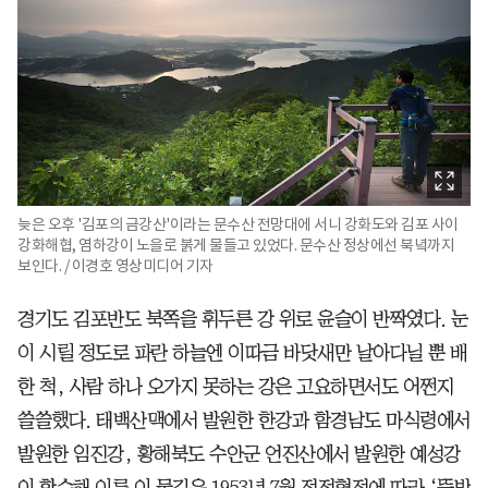
늦은 오후 '김포의 금강산'이라는 문수산 전망대에 서니 강화도와 김포 사이
강화해협, 염하강이 노을로 붉게 물들고 있었다. 문수산 정상에선 북녘까지
보인다. / 이경호 영상미디어 기자
경기도 김포반도 북쪽을 휘두른 강 위로 윤슬이 반짝였다. 눈
이 시릴 정도로 파란 하늘엔 이따금 바닷새만 날아다닐 뿐 배
한 척, 사람 하나 오가지 못하는 강은 고요하면서도 어쩐지
쓸쓸했다. 태백산맥에서 발원한 한강과 함경남도 마식령에서
발원한 임진강, 황해북도 수안군 언진산에서 발원한 예성강