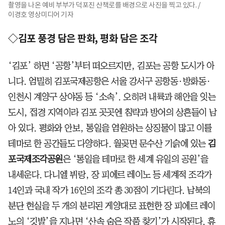
촬영을 나온 예비 부부가 덕포진 산책로를 배경으로 사진을 찍고 있다. /
이경호 영상미디어 기자
◇김포 풍경 담은 판화, 평화 담은 조각
‘김포’ 하면 ‘공항’부터 떠오르지만, 김포는 공항 도시가 아
니다. 엄밀히 김포국제공항은 서울 강서구 공항동·방화동·
인천시 계양구 상야동 등 ‘소속’. 오히려 내륙과 해안을 잇는
도시, 접경 지역이라 김포 곳곳엔 침략과 방어의 상흔들이 남
아 있다. 평화와 안보, 통일을 염원하는 상징물이 많고 이를
테마로 한 공간들도 다양하다. 월곶면 문수산 기슭에 있는
김
포국제조각공원
은 ‘통일을 테마로 한 세계 유일의 공원’을
내세운다. 다니엘 뷔랑, 장 피에르 레이노 등 세계적 조각가
14인과 국내 작가 16인의 조각 총 30점이 기다린다. 남북의
분단 현실을 두 개의 분리된 게양대로 표현한 장 피에르 레이
노의 ‘깃발’을 지나면 ‘산속 숨은 작품 찾기’가 시작된다. 휴