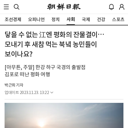
사회
조선경제
오피니언
정치
국제
건강
스포츠
닿을 수 없는 江엔 평화의 잔물결이…
모내기 후 새참 먹는 북녘 농민들이
보이나요?
[아무튼, 주말] 한강 하구 국경의 출발점
김포로 떠난 평화 여행
박근희 기자
업데이트
2023.11.23. 13:22