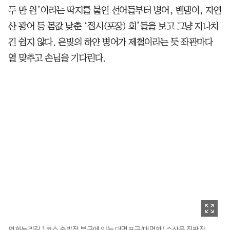
두 만 원’이라는 딱지를 붙인 선어들부터 병어, 밴댕이, 자연
산 광어 등 몸값 낮춘 ‘접시(포장) 회’들을 보고 그냥 지나치
긴 쉽지 않다. 은빛의 하얀 병어가 제철이라는 듯 좌판마다
열 맞추고 손님을 기다린다.
평화누리길 1코스 출발점 부근에 있는 대명포구(대명항) 수산물 직판장.