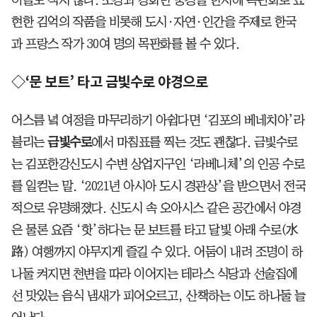
이들도 적지 않다. 조강과 강화만 풍경을 한지에 목판화로 표
현한 김억의 작품을 비롯해 도시·자연·인간을 주제로 한국
과 프랑스 작가 30여 명의 목판화를 볼 수 있다.
◇‘문 보트’ 타고 금빛수로 야경으로
어스름 녘 여정을 마무리하기 아쉽다면 ‘김포의 베네치아’라
불리는
금빛수로
에서 마침표를 찍는 것도 괜찮다. 금빛수로
는 김포한강신도시 수변 상업지구인 ‘라베니체’의 인공 수로
를 일컫는 말. ‘2021년 아시아 도시 경관상’을 받으면서 전국
적으로 유명해졌다. 신도시 속 오아시스 같은 공간에서 야경
은 물론 요즘 ‘핫’하다는 문 보트를 타고 달빛 아래 수로(水
路) 여행까지 야무지게 즐길 수 있다. 어둠이 내려 조명이 하
나둘 켜지면 천변을 따라 이어지는 테라스 식당과 선술집에
선 맛있는 음식 냄새가 피어오르고, 산책하는 이도 하나둘 늘