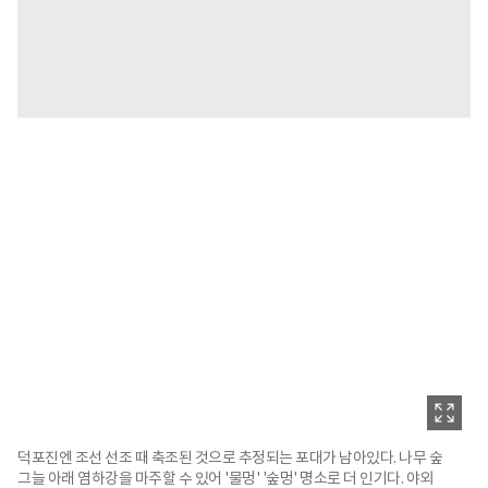
덕포진엔 조선 선조 때 축조된 것으로 추정되는 포대가 남아있다. 나무 숲
그늘 아래 염하강을 마주할 수 있어 '물멍' '숲멍' 명소로 더 인기다. 야외