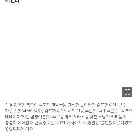
어난다.
접경 지역인 북쪽이 김포의 맨얼굴을 간직한 곳이라면 김포한강신도시는
한껏 꾸민 얼굴이랄까? 김포한강신도시의 인공 수로인 '금빛수로'는 '김포의
베네치아'라는 별칭이 있다. 수로를 따라 테라스를 갖춘 식당과 카페들이
촘촘이 이어진다. 금빛수로는 '2021 아시아 도시 경관상'을 받았다. / 이경호
영상미디어 기자