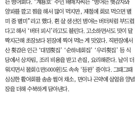
는 병어회다. ‘계룡호’ 주인 배매자씨는 “병어는 햇감자와
양파를 깔고 찜을 해서 많이 먹지만, 제철에 회로 먹으면 별
미 중 별미”라고 했다. 흰 살 생선인 병어는 버터처럼 부드럽
다고 해서 ‘버터 피시’라고도 불린다. 고소하면서도 맛이 달
짝지근해 초장보다 된장에 찍어 먹는 게 맛있다. 직판장에서
산 횟감은 인근 ‘대명횟집’ ‘순하네회집’ ‘우리횟집’ 등 식
당에서 상차림, 조리 비용을 받고 손질, 요리해준다. 날이 더
워지면서 물회(1만5000원)도 속속 ‘등판’ 중이다. 그때그때
싱싱한 활어회를 송송 썰어 채소, 면이나 곤약에 살얼음 양념
장을 더해 수북하게 담아낸다.