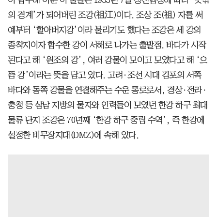
이 합수해 이룬 이 물길은 1953년 7월 정전협정에 따라 ‘뜻밖
의 경계’가 되어버린 조강(祖江)이다. 조상 조(祖) 자를 써
예부터 ‘할아버지강’이라 불리기도 했다는 조강은 세 강의
종착지이자 합수한 강이 서해로 나가는 출발점. 바다가 시작
된다고 해 ‘원조의 강’, 여러 강물이 모이고 모였다고 해 ‘으
뜸 강’이라는 뜻을 담고 있다. 고려·조선 시대 김포의 서쪽
바다와 동쪽 강물을 연결해주는 수운 통로로서, 경상·전라·
충청 등 삼남 지방의 물자와 인력들이 모였던 한강 하구 최대
물류 단지 조강은 70년째 ‘한강 하구 중립 수역’, 즉 한강에
설정한 비무장지대(DMZ)에 속해 있다.