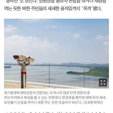
‘송악산’도 보인다. 망원경을 통하자 논일을 하거나 새참을
먹는 듯한 북한 주민들의 세세한 움직임까지 ‘목격’됐다.
애기봉평화생태공원의 전망대는 우리나라 접경 지역 전망대 중
최단거리에서 북녘을 볼 수 있는 전망대다. 망원경을 통하면 때에 따라 북녘
농민들이 논일을 하거나 새참 먹는 듯한 모습까지 보인다. / 김포문화재단