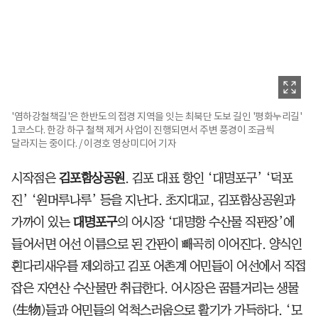
'염하강철책길'은 한반도의 접경 지역을 잇는 최북단 도보 길인 '평화누리길'
1코스다. 한강 하구 철책 제거 사업이 진행되면서 주변 풍경이 조금씩
달라지는 중이다. / 이경호 영상미디어 기자
시작점은
김포함상공원
. 김포 대표 항인 ‘대명포구’ ‘덕포
진’ ‘원머루나루’ 등을 지난다. 초지대교, 김포함상공원과
가까이 있는
대명포구
의 어시장 ‘대명항 수산물 직판장’에
들어서면 어선 이름으로 된 간판이 빼곡히 이어진다. 양식인
흰다리새우를 제외하고 김포 어촌계 어민들이 어선에서 직접
잡은 자연산 수산물만 취급한다. 어시장은 꿈틀거리는 생물
(生物)들과 어민들의 억척스러움으로 활기가 가득하다. ‘모