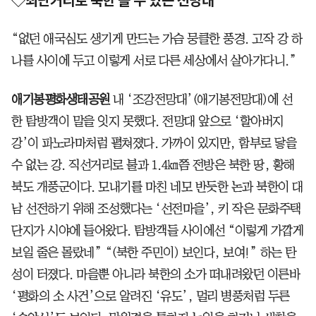
◇최단거리로 북한 볼 수 있는 전망대
“없던 애국심도 생기게 만드는 가슴 뭉클한 풍경. 고작 강 하
나를 사이에 두고 이렇게 서로 다른 세상에서 살아가다니.”
애기봉평화생태공원
내 ‘조강전망대’(애기봉전망대)에 선
한 탐방객이 말을 잇지 못했다. 전망대 앞으로 ‘할아버지
강’이 파노라마처럼 펼쳐졌다. 가까이 있지만, 함부로 닿을
수 없는 강. 직선거리로 불과 1.4㎞쯤 전방은 북한 땅, 황해
북도 개풍군이다. 모내기를 마친 네모 반듯한 논과 북한이 대
남 선전하기 위해 조성했다는 ‘선전마을’, 키 작은 문화주택
단지가 시야에 들어왔다. 탐방객들 사이에선 “이렇게 가깝게
보일 줄은 몰랐네” “(북한 주민이) 보인다, 보여!” 하는 탄
성이 터졌다. 마을뿐 아니라 북한의 소가 떠내려왔던 이른바
‘평화의 소 사건’으로 알려진 ‘유도’, 멀리 병풍처럼 두른