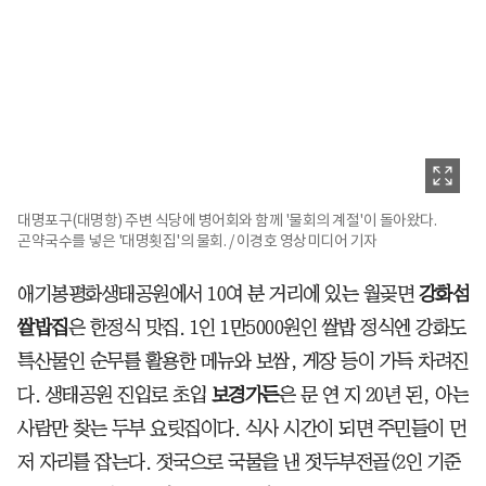
대명포구(대명항) 주변 식당에 병어회와 함께 '물회의 계절'이 돌아왔다.
곤약국수를 넣은 '대명횟집'의 물회. / 이경호 영상미디어 기자
애기봉평화생태공원에서 10여 분 거리에 있는 월곶면
강화섬
쌀밥집
은 한정식 맛집. 1인 1만5000원인 쌀밥 정식엔 강화도
특산물인 순무를 활용한 메뉴와 보쌈, 게장 등이 가득 차려진
다. 생태공원 진입로 초입
보경가든
은 문 연 지 20년 된, 아는
사람만 찾는 두부 요릿집이다. 식사 시간이 되면 주민들이 먼
저 자리를 잡는다. 젓국으로 국물을 낸 젓두부전골(2인 기준