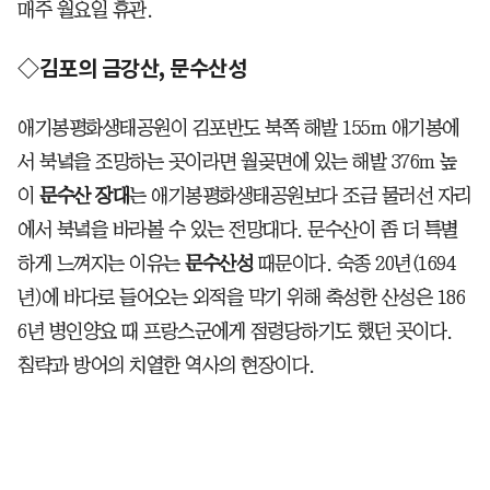
매주 월요일 휴관.
◇김포의 금강산, 문수산성
애기봉평화생태공원이 김포반도 북쪽 해발 155m 애기봉에
서 북녘을 조망하는 곳이라면 월곶면에 있는 해발 376m 높
이
문수산 장대
는 애기봉평화생태공원보다 조금 물러선 자리
에서 북녘을 바라볼 수 있는 전망대다. 문수산이 좀 더 특별
하게 느껴지는 이유는
문수산성
­때문이다. 숙종 20년(1694
년)에 바다로 들어오는 외적을 막기 위해 축성한 산성은 186
6년 병인양요 때 프랑스군에게 점령당하기도 했던 곳이다.
침략과 방어의 치열한 역사의 현장이다.