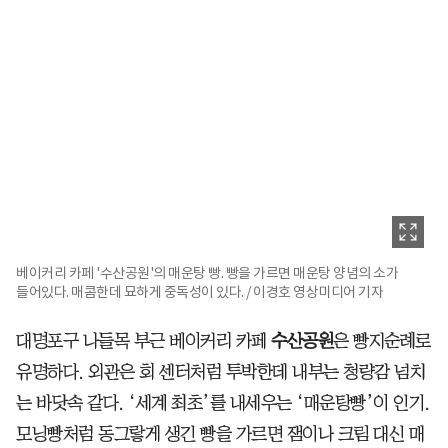
베이커리 카페 '수산공원'의 매운탕 빵. 빵을 가르면 매운탕 양념의 소가
들어있다. 매콤한데 묘하게 중독성이 있다. / 이경호 영상미디어 기자
대명포구 나들목 부근 베이커리 카페
수산공원
은 빵지순례로
유명하다. 외관은 회 센터처럼 투박한데 내부는 청량감 넘치
는 바닷속 같다. ‘세계 최초’를 내세우는 ‘매운탕빵’이 인기.
모닝빵처럼 동그랗게 생긴 빵을 가르면 잼이나 크림 대신 매