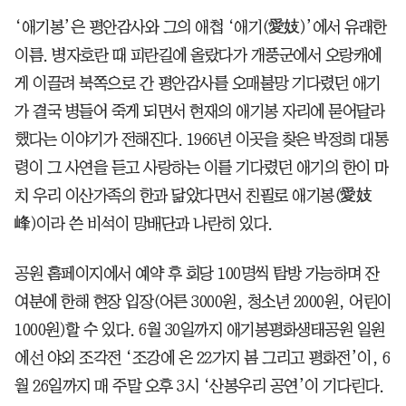
‘애기봉’은 평안감사와 그의 애첩 ‘애기(愛妓)’에서 유래한
이름. 병자호란 때 피란길에 올랐다가 개풍군에서 오랑캐에
게 이끌려 북쪽으로 간 평안감사를 오매불망 기다렸던 애기
가 결국 병들어 죽게 되면서 현재의 애기봉 자리에 묻어달라
했다는 이야기가 전해진다. 1966년 이곳을 찾은 박정희 대통
령이 그 사연을 듣고 사랑하는 이를 기다렸던 애기의 한이 마
치 우리 이산가족의 한과 닮았다면서 친필로 애기봉(愛妓
峰)이라 쓴 비석이 망배단과 나란히 있다.
공원 홈페이지에서 예약 후 회당 100명씩 탐방 가능하며 잔
여분에 한해 현장 입장(어른 3000원, 청소년 2000원, 어린이
1000원)할 수 있다. 6월 30일까지 애기봉평화생태공원 일원
에선 야외 조각전 ‘조강에 온 22가지 봄 그리고 평화전’이, 6
월 26일까지 매 주말 오후 3시 ‘산봉우리 공연’이 기다린다.