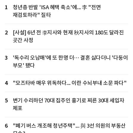
1
청년층 반발 'ISA 혜택 축소'에... 李 "전면
재검토하라" 질타
2
[사설] 6년 전 李지사와 현재 秋지사의 180도 달라진
곳간 사정
3
'독수리 오남매'에 또 한명 더… 결혼 싫다더니 '다둥이
부모' 됐다
4
"모즈타바 매우 위독하다... 이란 수뇌부내 소문 파다"
5
변기 수리하던 70대 집주인 흉기로 찌른 30대 세입자
체포
6
"폐기 버스 개조해 청년주택"... 與 3선 의원의 부동산