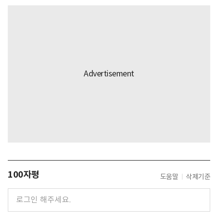
100자평
도움말
삭제기준