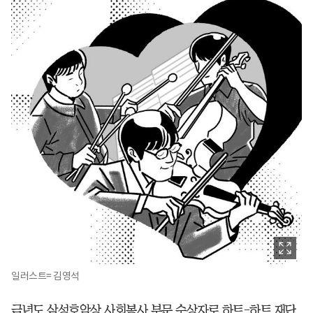
일러스트= 김영석
금년도 삼성호암상 사회봉사 부문 수상자로 하트-하트 재단