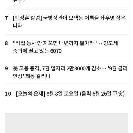
묘수?
7
[박정훈 칼럼] 국방장관이 모택동 어록을 좌우명 삼은
나라
8
"직접 농사 안 지으면 내년까지 팔아라"… 양도세
중과에 떨고 있는 6070
9
美 고용 충격, 7월 일자리 2만3000개 감소… '9월 금리
인상' 제동 걸리나
10
[오늘의 운세] 8월 8일 토요일 (음력 6월 26일 甲寅)