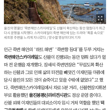
울진의 명물인 '죽변해안스카이레일'도 산불이 확산하는 동안 멈췄다가 최근
다시 운행을 시작했다. 스카이레일이 죽변 해안에 있는 드라마 '폭풍 속으로'
세트장 주변을 느리게 지나갔다. / 양수열 영상미디어 기자
인근 죽변 해안의 ‘하트 해변’ ‘죽변항 등대’를 두루 거치는
죽변해안스카이레일
도 산불이 진행되는 동안 멈춰 섰다가 얼
마 전 운행을 재개했다. 장세석 죽변면장은 “무섭도록 확산
하는 산불과 그로 인해 삶의 터전을 빼앗긴 이재민들 아픔에
당시 울진의 모든 것이 숨죽이고 있을 수밖에 없었다”고 했
다. 죽변해안스카이레일에서 차로 5분 거리, 산불현장지휘본
부로 활용했던
울진봉평신라비전시관
도 정상 운영 중이다.
산불 피해 이재민들의 대피소이자 임시 거처 역할을 했던
덕