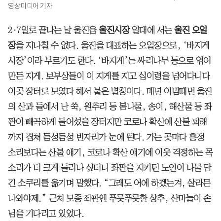
영상미디어 기자
2·7일로 끝나는 날 울진읍
울진시장
일대에 서는
울진 오일
장
을 지나칠 수 없다. 울진을 대표하는 오일장으로, ‘바지게
시장’이라 부르기도 한다. ‘바지게’는 싸리나무 등으로 엮어
만든 지게. 보부상들이 이 지게를 지고 십이령을 넘어다니다
이곳 장터로 모였다 해서 붙은 별칭이다. 매년 이맘때면 울진
의 산과 들에서 난 쑥, 원추리 등 봄나물, 송이, 해산물 등 좌
판이 빼곡하게 들어섰을 장터지만 코로나 확산에 산불 피해
까지 겹쳐 듬성듬성 빈자리가 눈에 띈다. 가는 곳마다 흥정
소리보다는 산불 얘기, 코로나 확산 얘기에 이웃 걱정하는 목
소리가 더 크게 들리나 싶더니 좌판을 지키던 노인이 나물 담
긴 소쿠리를 옮기며 말했다. “그래도 어에 하겠는겨, 살라믄
나와야제.” 근처 모종 좌판엔 푸릇푸릇한 상추, 산마늘이 손
님을 기다리고 있었다.