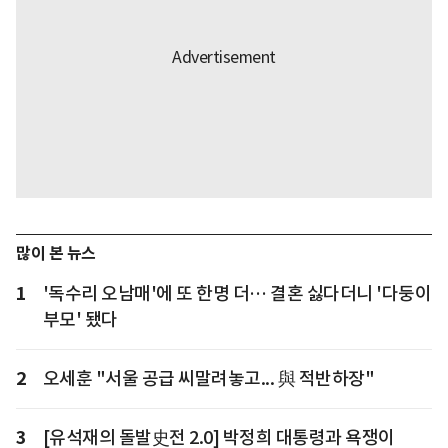
많이 본 뉴스
1
'독수리 오남매'에 또 한명 더… 결혼 싫다더니 '다둥이
부모' 됐다
2
오세훈 "서울 공급 씨말려놓고... 與 적반하장"
3
[유석재의 돌발史전 2.0] 박정희 대통령과 욕쟁이