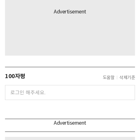
100자평
도움말
삭제기준