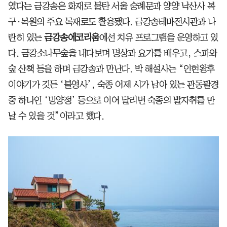
였다는 금강송은 화재로 불탄 서울 숭례문과 양양 낙산사 복
구·복원의 주요 목재로도 활용됐다. 금강송테마전시관과 나
란히 있는
금강송에코리움
에선 치유 프로그램을 운영하고 있
다. 금강소나무숲을 내다보며 명상과 요가를 배우고, 스파와
숲 산책 등을 하며 금강송과 만난다. 박 해설사는 “인현왕후
이야기가 깃든 ‘불영사’, 숙종 어제 시가 남아 있는 관동팔경
중 하나인 ‘망양정’ 등으로 이어 달리면 숙종의 발자취를 만
날 수 있을 것”이라고 했다.