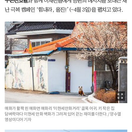
구온천호텔
과 함께 이재민들에게 응원의 메시지를 보내는 재
난 극복 캠페인 ‘힘내라, 울진!’(~4월 3일)을 펼치고 있다.
매화가 활짝 핀 매화면 매화리 '이현세만화거리' 골목 어귀. 키 작은 집
담벼락마다 이현세 만화 벽화가 그려져 있어 걷는 재미를 더한다. / 양수열
영상미디어 기자