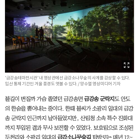
'금강송테마전시관' 내 영상관에선 금강소나무숲의 사계를 감상할 수 있다.
입산 통제 기간인 겨울 풍경도 엿볼 수 있다. / 양수열 영상미디어 기자
불길이 번질까 가슴 졸였던 금강송면
금강송 군락지
도 안도
의 한숨을 뿜어내는 중이다. 한때 불씨가 소광리 일대의 금강
송 군락지 인근까지 날아들었지만, 산림청 소속 특수 진화대
까지 투입된 결과 무사 보전할 수 있었다. 보호림으로 조성된
두천리와 소광리 일대의
금강소나무숲길
탐방로는 매년 12~