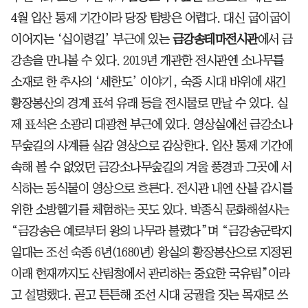
4월 입산 통제 기간이라 당장 탐방은 어렵다. 대신 굽이굽이
이어지는 ‘십이령길’ 부근에 있는
금강송테마전시관
에서 금
강송을 만나볼 수 있다. 2019년 개관한 전시관엔 소나무를
소재로 한 추사의 ‘세한도’ 이야기, 숙종 시대 바위에 새긴
황장봉산의 경계 표석 유래 등을 전시물로 만날 수 있다. 실
제 표석은 소광리 대광천 부근에 있다. 영상실에선 금강소나
무숲길의 사계를 실감 영상으로 감상한다. 입산 통제 기간에
속해 볼 수 없었던 금강소나무숲길의 겨울 풍경과 그곳에 서
식하는 동식물이 영상으로 흐른다. 전시관 내엔 산불 감시를
위한 소방헬기를 체험하는 곳도 있다. 박종식 문화해설사는
“금강송은 예로부터 왕의 나무라 불렸다”며 “금강송군락지
일대는 조선 숙종 6년(1680년) 왕실의 황장봉산으로 지정된
이래 현재까지도 산림청에서 관리하는 중요한 국유림”이라
고 설명했다. 곧고 튼튼해 조선 시대 궁궐을 짓는 목재로 쓰