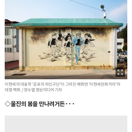
이현세의 대표작 '공포의 외인구단'이 그려진 매화면 '이현세만화거리'의
대형 벽화. / 양수열 영상미디어 기자
◇울진의 봄을 만나려거든···