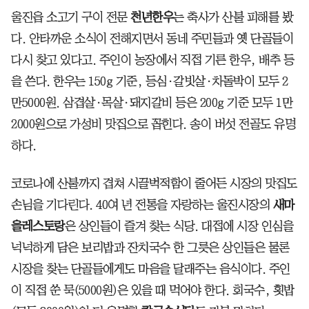
울진읍 소고기 구이 전문
천년한우
는 축사가 산불 피해를 봤
다. 안타까운 소식이 전해지면서 동네 주민들과 옛 단골들이
다시 찾고 있다고. 주인이 농장에서 직접 기른 한우, 배추 등
을 쓴다. 한우는 150g 기준, 등심·갈빗살·차돌박이 모두 2
만5000원. 삼겹살·목살·돼지갈비 등은 200g 기준 모두 1만
2000원으로 가성비 맛집으로 꼽힌다. 송이 버섯 전골도 유명
하다.
코로나에 산불까지 겹쳐 시끌벅적함이 줄어든 시장의 맛집도
손님을 기다린다. 40여 년 전통을 자랑하는 울진시장의
새마
을레스토랑
은 상인들이 즐겨 찾는 식당. 대접에 시장 인심을
넉넉하게 담은 보리밥과 잔치국수 한 그릇은 상인들은 물론
시장을 찾는 단골들에게도 마음을 달래주는 음식이다. 주인
이 직접 쑨 묵(5000원)은 있을 때 먹어야 한다. 회국수, 횟밥