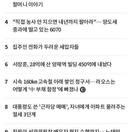
할머니 이야기
4
"직접 농사 안 지으면 내년까지 팔아라"… 양도세
중과에 떨고 있는 6070
5
집주인 전화가 두려운 세입자들
6
서장훈, 28억에 산 양재역 빌딩 450억에 내놨다
7
시속 160㎞ 고속철 아래 쌓인 청구서… 라오스는
어떻게 '中 부채 함정'에 빠졌나
8
대통령도 쓴 '근저당 매매', 자녀에게 아파트 물려주는
절세 3단계
9
직원이 선관위원장 배우자 현지 수행까지… 노태악,