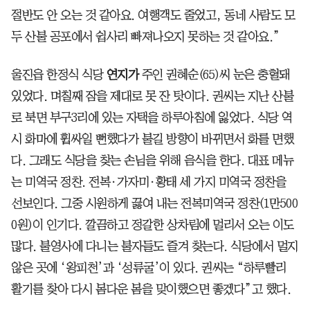
절반도 안 오는 것 같아요. 여행객도 줄었고, 동네 사람도 모
두 산불 공포에서 쉽사리 빠져나오지 못하는 것 같아요.”
울진읍 한정식 식당
연지가
주인 권혜순(65)씨 눈은 충혈돼
있었다. 며칠째 잠을 제대로 못 잔 탓이다. 권씨는 지난 산불
로 북면 부구3리에 있는 자택을 하루아침에 잃었다. 식당 역
시 화마에 휩싸일 뻔했다가 불길 방향이 바뀌면서 화를 면했
다. 그래도 식당을 찾는 손님을 위해 음식을 한다. 대표 메뉴
는 미역국 정찬. 전복·가자미·황태 세 가지 미역국 정찬을
선보인다. 그중 시원하게 끓여 내는 전복미역국 정찬(1만500
0원)이 인기다. 깔끔하고 정갈한 상차림에 멀리서 오는 이도
많다. 불영사에 다니는 불자들도 즐겨 찾는다. 식당에서 멀지
않은 곳에 ‘왕피천’과 ‘성류굴’이 있다. 권씨는 “하루빨리
활기를 찾아 다시 봄다운 봄을 맞이했으면 좋겠다”고 했다.