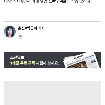
(모두 8000원)이 더 유명한
칼국수식당
도 가볼 만하다.
울진=박근희 기자