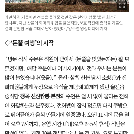
가만히 귀 기울이면 전설을 들려줄 것만 같은 천연기념물 '울진 화성리
향나무'. 지난 산불에 화마의 위협을 받았지만, 보호 작전에 총력을 기울인
결과 온전한 모습 그대로 남아 있었다. / 양수열 영상미디어 기자
◇‘돈쭐 여행’의 시작
“방문 식사 주문은 직원이 받아서 (돈쭐을 맞았는지는) 잘 모
르겠지만, 배달 주문이나 여기저기에서 전화 주시는 분들이
많이 늘었습니다(웃음).” 울진·삼척 산불 당시 소방관과 진
화대원들에게 무상으로 음식을 제공해 화제가 됐던 울진읍
중식당
청목 신신짬뽕 본점
의 주인은 쉴 새 없이 울리는 전화
에 화답하느라 분주했다. 전화벨이 잠시 멎으면 다시 주방으
로 뛰어들어가 음식 만들기에 열중했다. 오전 11시에 문을 열
어 오후 7시까지, 운영 시간 내내(오후 2~5시 휴식) 식당은
만석이었다. 개점 30분 전부터 줄 서는 건 기본. 오후 느지막