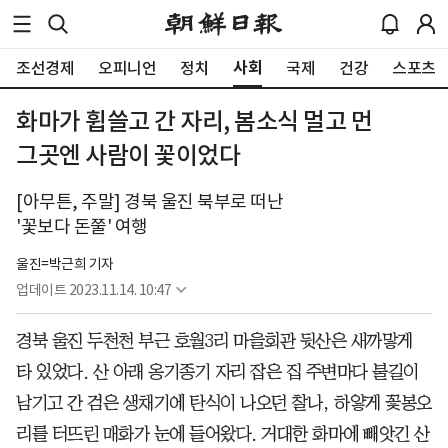
사회
조선경제
오피니언
정치
국제
건강
스포츠
화마가 휩쓸고 간 자리, 봄소식 멀고 먼
그곳엔 사람이 꽃이었다
[아무튼, 주말] 경북 울진 북부로 떠난
'꽃보다 돈쭐' 여행
울진=박근희 기자
업데이트
2023.11.14. 10:47
경북 울진 두천천 부근 호월3리 마을회관 뒷산은 새까맣게
타 있었다. 산 아래 옹기종기 자리 잡은 집 주변마다 불길이
남기고 간 검은 생채기에 탄식이 나오던 찰나, 하얗게 꽃봉오
리를 터뜨린 매화가 눈에 들어왔다. 거대한 화마에 빼앗긴 산