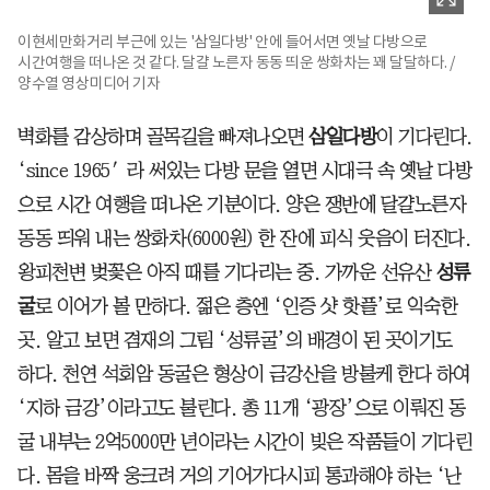
이현세만화거리 부근에 있는 '삼일다방' 안에 들어서면 옛날 다방으로
시간여행을 떠나온 것 같다. 달걀 노른자 동동 띄운 쌍화차는 꽤 달달하다. /
양수열 영상미디어 기자
벽화를 감상하며 골목길을 빠져나오면
삼일다방
이 기다린다.
‘since 1965′라 써있는 다방 문을 열면 시대극 속 옛날 다방
으로 시간 여행을 떠나온 기분이다. 양은 쟁반에 달걀노른자
동동 띄워 내는 쌍화차(6000원) 한 잔에 피식 웃음이 터진다.
왕피천변 벚꽃은 아직 때를 기다리는 중. 가까운 선유산
성류
굴
로 이어가 볼 만하다. 젊은 층엔 ‘인증 샷 핫플’로 익숙한
곳. 알고 보면 겸재의 그림 ‘성류굴’의 배경이 된 곳이기도
하다. 천연 석회암 동굴은 형상이 금강산을 방불케 한다 하여
‘지하 금강’이라고도 불린다. 총 11개 ‘광장’으로 이뤄진 동
굴 내부는 2억5000만 년이라는 시간이 빚은 작품들이 기다린
다. 몸을 바짝 웅크려 거의 기어가다시피 통과해야 하는 ‘난