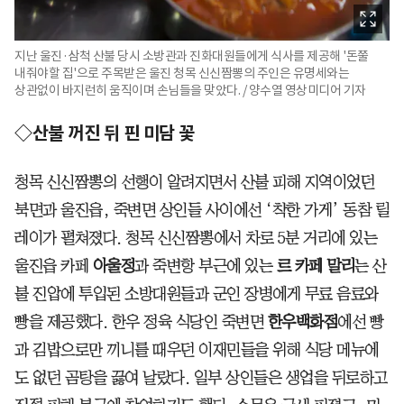
지난 울진·삼척 산불 당시 소방관과 진화대원들에게 식사를 제공해 '돈쭐
내줘야할 집'으로 주목받은 울진 청목 신신짬뽕의 주인은 유명세와는
상관없이 바지런히 움직이며 손님들을 맞았다. / 양수열 영상미디어 기자
◇산불 꺼진 뒤 핀 미담 꽃
청목 신신짬뽕의 선행이 알려지면서 산불 피해 지역이었던
북면과 울진읍, 죽변면 상인들 사이에선 ‘착한 가게’ 동참 릴
레이가 펼쳐졌다. 청목 신신짬뽕에서 차로 5분 거리에 있는
울진읍 카페
아울정
과 죽변항 부근에 있는
르 카페 말리
는 산
불 진압에 투입된 소방대원들과 군인 장병에게 무료 음료와
빵을 제공했다. 한우 정육 식당인 죽변면
한우백화점
에선 빵
과 김밥으로만 끼니를 때우던 이재민들을 위해 식당 메뉴에
도 없던 곰탕을 끓여 날랐다. 일부 상인들은 생업을 뒤로하고