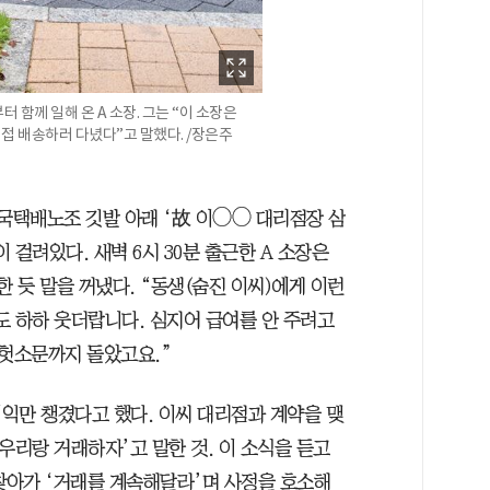
 함께 일해 온 A 소장. 그는 “이 소장은
접 배송하러 다녔다”고 말했다. /장은주
전국택배노조 깃발 아래 ‘故 이◯◯ 대리점장 삼
걸려있다. 새벽 6시 30분 출근한 A 소장은
한 듯 말을 꺼냈다. “동생(숨진 이씨)에게 이런
도 하하 웃더랍니다. 심지어 급여를 안 주려고
헛소문까지 돌았고요.”
익만 챙겼다고 했다. 이씨 대리점과 계약을 맺
우리랑 거래하자’고 말한 것. 이 소식을 듣고
 찾아가 ‘거래를 계속해달라’며 사정을 호소해