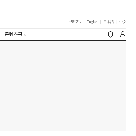
신문구독
|
English
|
日本語
|
中文
콘텐츠판