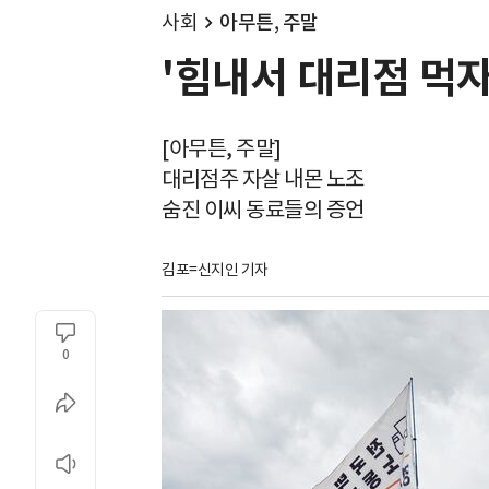
사회
아무튼, 주말
'힘내서 대리점 먹자
[아무튼, 주말]
대리점주 자살 내몬 노조
숨진 이씨 동료들의 증언
김포=신지인 기자
0