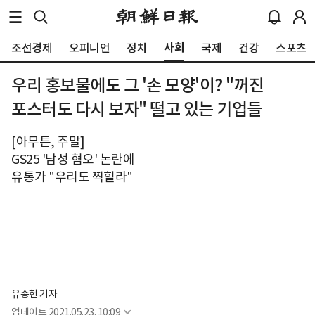
사회
조선경제
오피니언
정치
국제
건강
스포츠
우리 홍보물에도 그 '손 모양'이? "꺼진
포스터도 다시 보자" 떨고 있는 기업들
[아무튼, 주말]
GS25 '남성 혐오' 논란에
유통가 "우리도 찍힐라"
유종헌 기자
업데이트
2021.05.23. 10:09