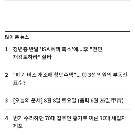
많이 본 뉴스
1
청년층 반발 'ISA 혜택 축소'에... 李 "전면
재검토하라" 질타
2
"폐기 버스 개조해 청년주택"... 與 3선 의원의 부동산
묘수?
3
[오늘의 운세] 8월 8일 토요일 (음력 6월 26일 甲寅)
4
변기 수리하던 70대 집주인 흉기로 찌른 30대 세입자
체포