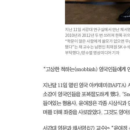
지난 11일 서강대 연구실에서 만난 채서
2010년과 2012년 두 번 쓰러져 한쪽 
“학문이 많은 사람에게 쓸모가 없으면 무
됐다”는 채 교수는 남편인 최재원 SK 수
부탁했다./양수열 영상미디어 기자
“고상한 척하는(snobbish) 영국인들에게
지난달 11일 열린 영국 아카데미(BAFTA
소감이 영국인들을 포복절도하게 했다. ‘Sno
들어있는 형용사. 윤여정은 각종 시상식과 
머를 더해 좌중을 사로잡았다. 그것도 영어
서강대 영문과 채서영(57) 교수는 “윤여정