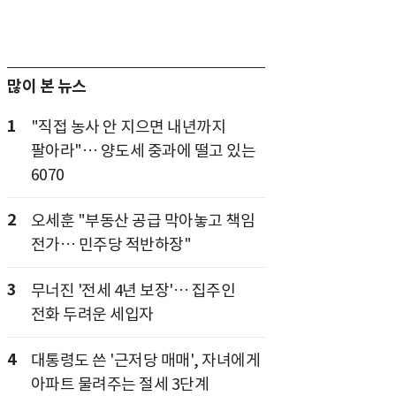
많이 본 뉴스
1
"직접 농사 안 지으면 내년까지
팔아라"… 양도세 중과에 떨고 있는
6070
2
오세훈 "부동산 공급 막아놓고 책임
전가… 민주당 적반하장"
3
무너진 '전세 4년 보장'… 집주인
전화 두려운 세입자
4
대통령도 쓴 '근저당 매매', 자녀에게
아파트 물려주는 절세 3단계