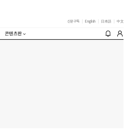
신문구독
|
English
|
日本語
|
中文
콘텐츠판