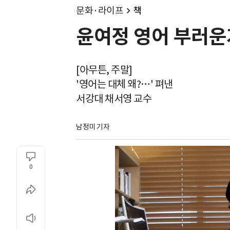
문화·라이프
책
윤여정 영어 부러운
[아무튼, 주말]
'영어는 대체 왜?…' 펴낸
서강대 채서영 교수
남정미 기자
0