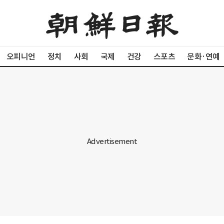
오피니언
정치
사회
국제
건강
스포츠
문화·연예