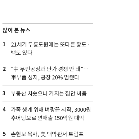
많이 본 뉴스
1
21세기 무릉도원에는 또다른 황도·
백도 있다
2
"中 무인공장과 단가 경쟁 안 돼"…
車부품 성지, 공장 20% 멈췄다
3
부동산 치솟으니 커지는 집안 싸움
4
가족 생계 위해 벼랑끝 시작, 3000원
추어탕으로 연매출 150억원 대박
5
손현보 목사, 美 백악관서 트럼프