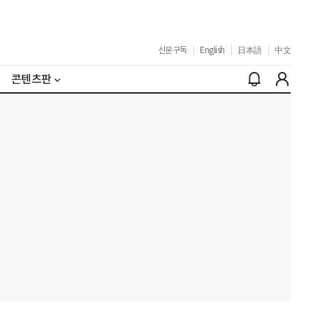
신문구독
|
English
|
日本語
|
中文
콘텐츠판