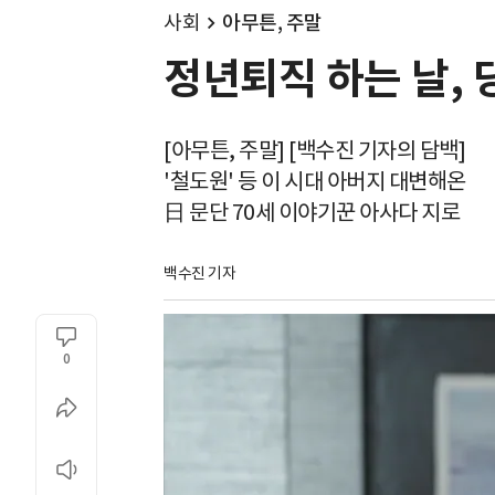
사회
아무튼, 주말
정년퇴직 하는 날,
[아무튼, 주말] [백수진 기자의 담백]
'철도원' 등 이 시대 아버지 대변해온
日 문단 70세 이야기꾼 아사다 지로
백수진 기자
0