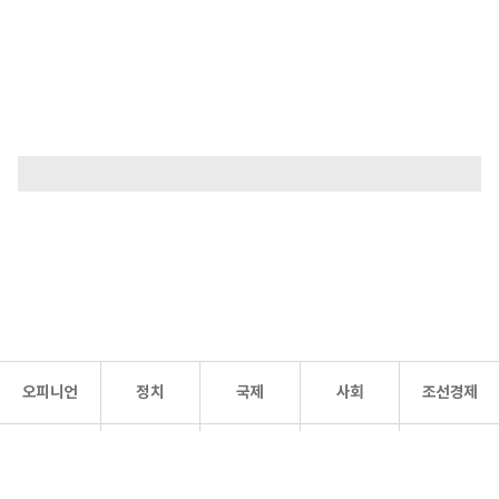
오피니언
정치
국제
사회
조선경제
문화·
조선
스포츠
건강
조선몰
연예
리더스