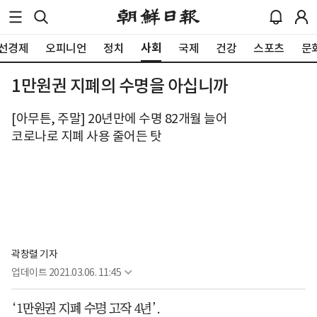
사회
선경제
오피니언
정치
국제
건강
스포츠
문
1만원권 지폐의 수명을 아십니까
[아무튼, 주말] 20년만에 수명 82개월 늘어
코로나로 지폐 사용 줄어든 탓
곽창렬 기자
업데이트
2021.03.06. 11:45
‘1만원권 지폐 수명 고작 4년’.