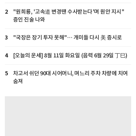
2
"원희룡, '고속道 변경땐 수사받는다'며 원안 지시"
증인 진술 나와
3
"국장은 장기 투자 못해"… 개미들 다시 美 증시로
4
[오늘의 운세] 8월 11일 화요일 (음력 6월 29일 丁巳)
5
차고서 쉬던 90대 시어머니, 며느리 주차 차량에 치여
숨져