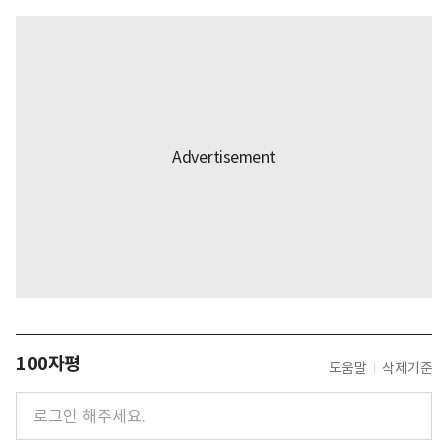
100자평
도움말
삭제기준