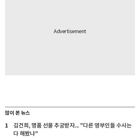
많이 본 뉴스
1
김건희, 명품 선물 추궁받자... "다른 영부인들 수사는
다 해봤냐"