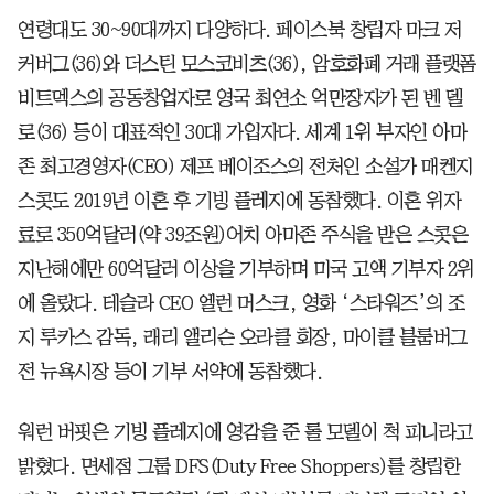
연령대도 30~90대까지 다양하다. 페이스북 창립자 마크 저
커버그(36)와 더스틴 모스코비츠(36), 암호화폐 거래 플랫폼
비트멕스의 공동창업자로 영국 최연소 억만장자가 된 벤 델
로(36) 등이 대표적인 30대 가입자다. 세계 1위 부자인 아마
존 최고경영자(CEO) 제프 베이조스의 전처인 소설가 매켄지
스콧도 2019년 이혼 후 기빙 플레지에 동참했다. 이혼 위자
료로 350억달러(약 39조원)어치 아마존 주식을 받은 스콧은
지난해에만 60억달러 이상을 기부하며 미국 고액 기부자 2위
에 올랐다. 테슬라 CEO 엘런 머스크, 영화 ‘스타워즈’의 조
지 루카스 감독, 래리 앨리슨 오라클 회장, 마이클 블룸버그
전 뉴욕시장 등이 기부 서약에 동참했다.
워런 버핏은 기빙 플레지에 영감을 준 롤 모델이 척 피니라고
밝혔다. 면세점 그룹 DFS(Duty Free Shoppers)를 창립한