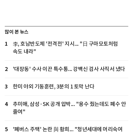
많이 본 뉴스
1
李, 호남반도체 '전격전' 지시... "日 구마모토처럼
속도 내라"
2
'대장동' 수사 이끈 특수통... 강백신 검사 사직서 냈다
3
한미 야외 기동훈련, 3분의 1 토막 난다
4
추미애, 삼성·SK 공개 압박... "용수 줬는데도 폐수 안
줄여"
5
'폐버스 주택' 논란 與 황희... "청년세대에 머리숙여