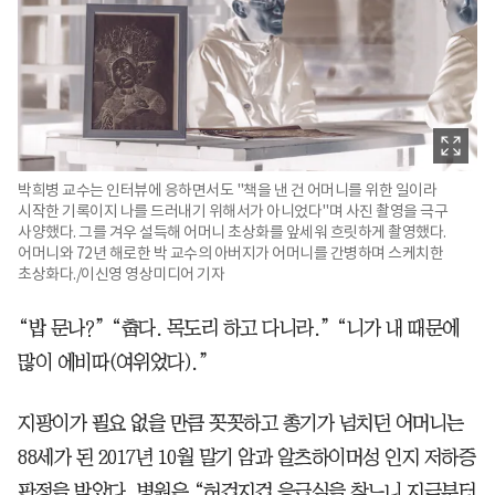
박희병 교수는 인터뷰에 응하면서도 "책을 낸 건 어머니를 위한 일이라
시작한 기록이지 나를 드러내기 위해서가 아니었다"며 사진 촬영을 극구
사양했다. 그를 겨우 설득해 어머니 초상화를 앞세워 흐릿하게 촬영했다.
어머니와 72년 해로한 박 교수의 아버지가 어머니를 간병하며 스케치한
초상화다./이신영 영상미디어 기자
“밥 문나?” “춥다. 목도리 하고 다니라.” “니가 내 때문에
많이 에비따(여위었다).”
지팡이가 필요 없을 만큼 꼿꼿하고 총기가 넘치던 어머니는
88세가 된 2017년 10월 말기 암과 알츠하이머성 인지 저하증
판정을 받았다. 병원은 “허겁지겁 응급실을 찾느니 지금부터