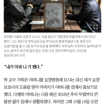
박희병 서울대 국문과 교수는 서울 용산구 국립중앙박물관에서 만나자고
했다. 그는 2017년 부처님오신날 부모님과 함께 박물관 1층 경천사지
십층석탑을 돌고 2층 반가사유상을 참배했다. 부모님이 거주하던 실버타운이
있는 삼각지 부근에 절이 없는 듯해 나온 궁여지책이었다. /이신영
영상미디어 기자
“내가 아파 니 기 챈다.”
박 교수 가족은 어머니를 요양병원에 모시는 대신 재가 요양
보호사의 도움을 받아 아버지가 어머니를 집에서 돌보기로
했다. 다행히 어머니는 다음 해인 2018년 추석 무렵까지 큰
불편 없이 집에서 생활하였다. 하지만 그해 10월 10일 오전