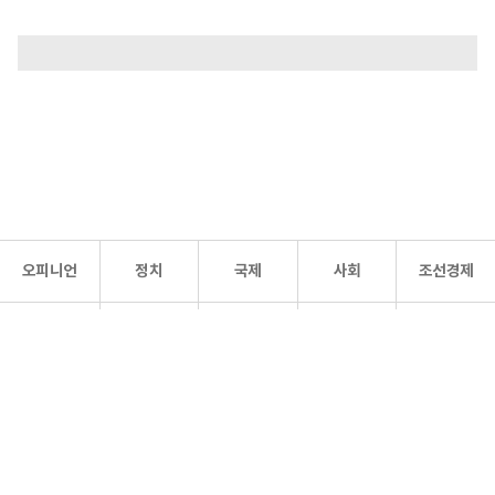
오피니언
정치
국제
사회
조선경제
문화·
조선
스포츠
건강
조선몰
연예
리더스
조선일보 공식 SNS