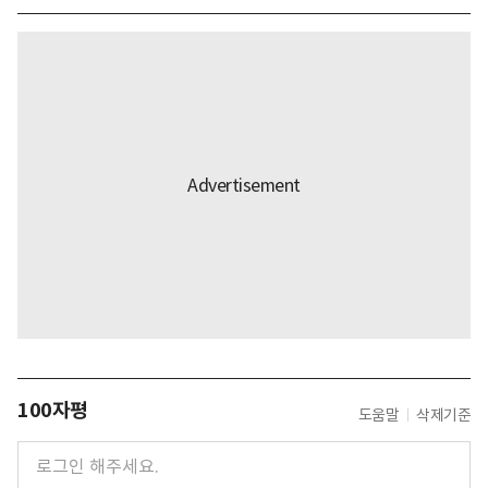
100자평
도움말
삭제기준