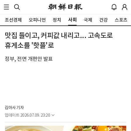
사회
조선경제
오피니언
정치
국제
건강
스포츠
맛집 들이고, 커피값 내리고... 고속도로
휴게소를 '핫플'로
정부, 전면 개편안 발표
김아사 기자
업데이트
2026.07.09. 23:20