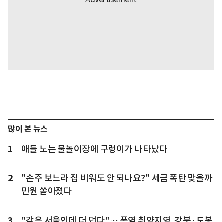
많이 본 뉴스
1
애들 노는 물놀이장에 구렁이가 나타났다
2
"손주 보느라 집 비워도 안 되나요?" 세금 폭탄 맞을까
민원 쏟아졌다
3
"같은 서울인데 더 덥다"… 폭염 취약지역, 강북·도봉