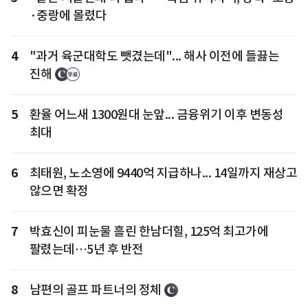
·중랑에 몰렸다
4
"과거 육군대학도 뺏겼는데"... 해사 이전에 들끓는
진해
5
환율 어느새 1300원대 눈앞... 금융위기 이후 변동성
최대
6
최태원, 노소영에 9440억 지급하나... 14일까지 재상고
않으면 확정
7
박효신이 피눈물 흘린 한남더힐, 125억 최고가에
팔렸는데…5년 후 반전
8
남편의 골프 파트너의 정체