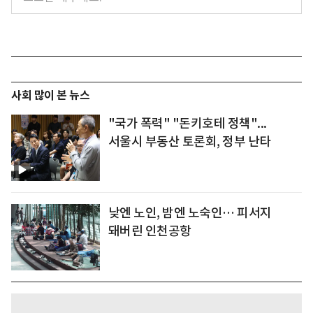
사회 많이 본 뉴스
"국가 폭력" "돈키호테 정책"...
서울시 부동산 토론회, 정부 난타
낮엔 노인, 밤엔 노숙인… 피서지
돼버린 인천공항