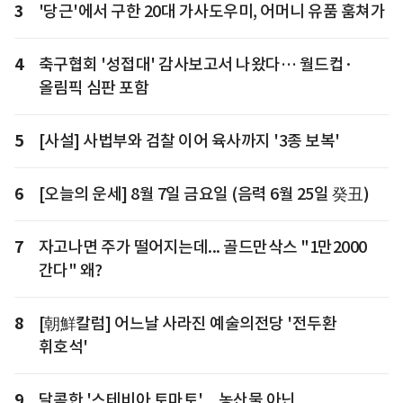
3
'당근'에서 구한 20대 가사도우미, 어머니 유품 훔쳐가
4
축구협회 '성접대' 감사보고서 나왔다… 월드컵·
올림픽 심판 포함
5
[사설] 사법부와 검찰 이어 육사까지 '3종 보복'
6
[오늘의 운세] 8월 7일 금요일 (음력 6월 25일 癸丑)
7
자고나면 주가 떨어지는데... 골드만삭스 "1만2000
간다" 왜?
8
[朝鮮칼럼] 어느날 사라진 예술의전당 '전두환
휘호석'
9
달콤한 '스테비아 토마토'... 농산물 아닌