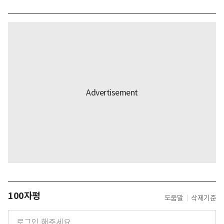
100자평
도움말
삭제기준