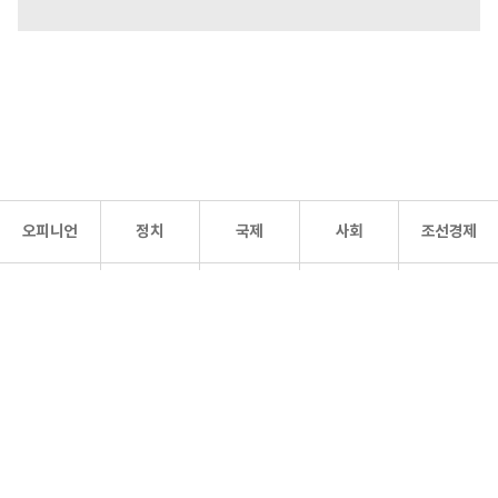
오피니언
정치
국제
사회
조선경제
문화·
조선
스포츠
건강
조선몰
연예
리더스
조선일보 공식 SNS
개인정보처리방침
사이트맵