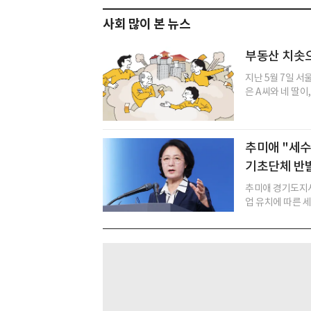
사회 많이 본 뉴스
부동산 치솟으
지난 5월 7일 서
은 A씨와 네 딸이
추미애 "세수
기초단체 반
추미애 경기도지사
업 유치에 따른 세