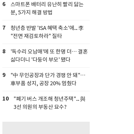
6
스마트폰 배터리 유난히 빨리 닳는
분, 5가지 해결 방법
7
청년층 반발 'ISA 혜택 축소'에... 李
"전면 재검토하라" 질타
8
'독수리 오남매'에 또 한명 더… 결혼
싫다더니 '다둥이 부모' 됐다
9
"中 무인공장과 단가 경쟁 안 돼"…
車부품 성지, 공장 20% 멈췄다
10
"폐기 버스 개조해 청년주택"... 與
3선 의원의 부동산 묘수?