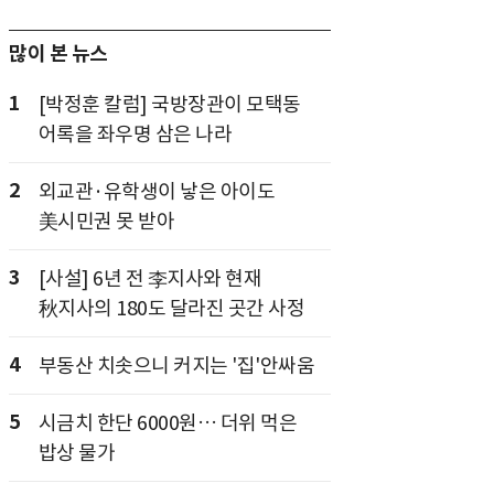
많이 본 뉴스
1
[박정훈 칼럼] 국방장관이 모택동
어록을 좌우명 삼은 나라
2
외교관·유학생이 낳은 아이도
美시민권 못 받아
3
[사설] 6년 전 李지사와 현재
秋지사의 180도 달라진 곳간 사정
4
부동산 치솟으니 커지는 '집'안싸움
5
시금치 한단 6000원… 더위 먹은
밥상 물가