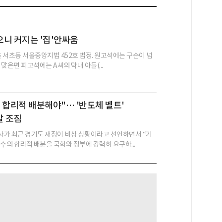
니 커지는 '집'안싸움
울 서초동 서울중앙지법 452호 법정. 원고석에는 구순이 넘
, 맞은편 피고석에는 A씨의 막내 아들(...
 합리적 배분해야"… '반도체 벨트'
발 조짐
가 최근 경기도 재정이 비상 상황이라고 선언하면서 “기
수의 합리적 배분을 국회와 정부에 강력히 요구하...