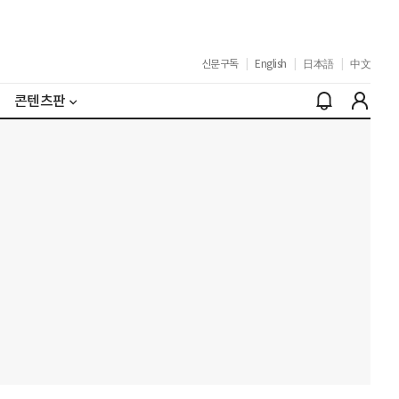
신문구독
|
English
|
日本語
|
中文
콘텐츠판