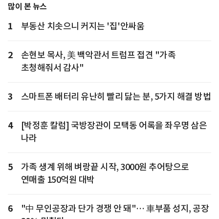
많이 본 뉴스
1
부동산 치솟으니 커지는 '집'안싸움
2
손현보 목사, 美 백악관서 트럼프 접견 "가족
초청해줘서 감사"
3
스마트폰 배터리 유난히 빨리 닳는 분, 5가지 해결 방법
4
[박정훈 칼럼] 국방장관이 모택동 어록을 좌우명 삼은
나라
5
가족 생계 위해 벼랑끝 시작, 3000원 추어탕으로
연매출 150억원 대박
6
"中 무인공장과 단가 경쟁 안 돼"… 車부품 성지, 공장