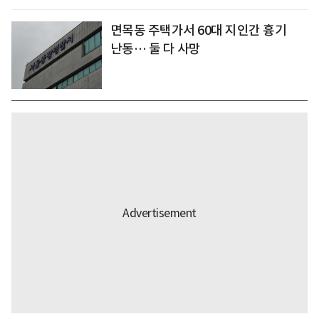
면목동 주택가서 60대 지인간 흉기
난동… 둘 다 사망