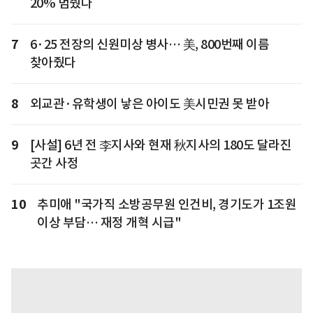
20% 멈췄다
7
6·25 전장의 신원미상 병사… 美, 800번째 이름
찾아줬다
8
외교관·유학생이 낳은 아이도 美시민권 못 받아
9
[사설] 6년 전 李지사와 현재 秋지사의 180도 달라진
곳간 사정
10
추미애 "국가직 소방공무원 인건비, 경기도가 1조원
이상 부담… 재정 개혁 시급"