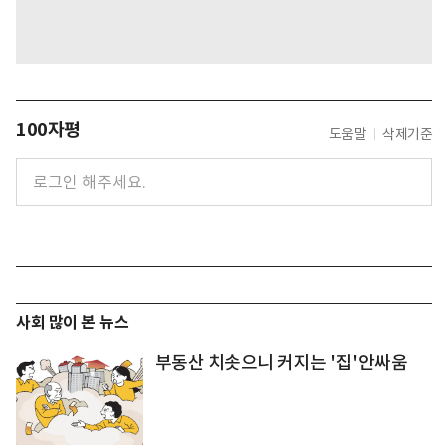
100자평
도움말
삭제기준
사회 많이 본 뉴스
부동산 치솟으니 커지는 '집'안싸움