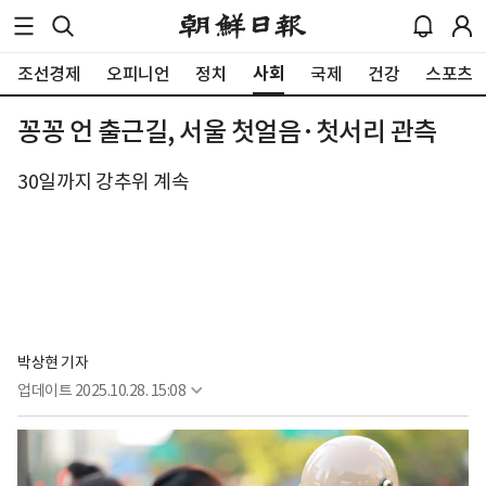
사회
조선경제
오피니언
정치
국제
건강
스포츠
꽁꽁 언 출근길, 서울 첫얼음·첫서리 관측
30일까지 강추위 계속
박상현 기자
업데이트
2025.10.28. 15:08