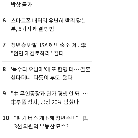
밥상 물가
6
스마트폰 배터리 유난히 빨리 닳는
분, 5가지 해결 방법
7
청년층 반발 'ISA 혜택 축소'에... 李
"전면 재검토하라" 질타
8
'독수리 오남매'에 또 한명 더… 결혼
싫다더니 '다둥이 부모' 됐다
9
"中 무인공장과 단가 경쟁 안 돼"…
車부품 성지, 공장 20% 멈췄다
10
"폐기 버스 개조해 청년주택"... 與
3선 의원의 부동산 묘수?