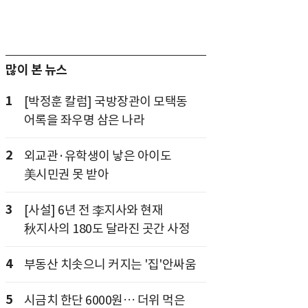
많이 본 뉴스
1
[박정훈 칼럼] 국방장관이 모택동
어록을 좌우명 삼은 나라
2
외교관·유학생이 낳은 아이도
美시민권 못 받아
3
[사설] 6년 전 李지사와 현재
秋지사의 180도 달라진 곳간 사정
4
부동산 치솟으니 커지는 '집'안싸움
5
시금치 한단 6000원… 더위 먹은