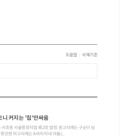
도움말
삭제기준
니 커지는 '집'안싸움
울 서초동 서울중앙지법 452호 법정. 원고석에는 구순이 넘
, 맞은편 피고석에는 A씨의 막내 아들(...