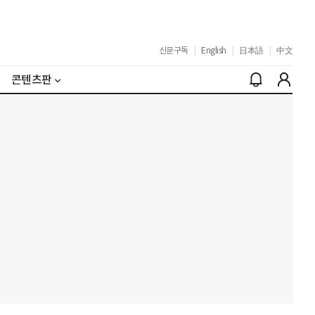
신문구독
|
English
|
日本語
|
中文
콘텐츠판