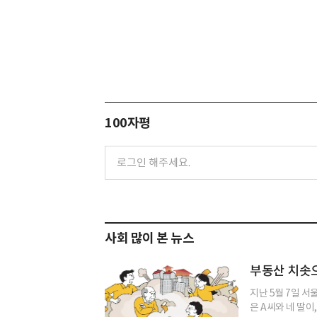
100자평
사회 많이 본 뉴스
부동산 치솟으
지난 5월 7일 서
은 A씨와 네 딸이