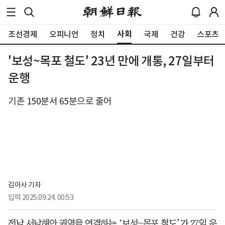
사회
조선경제
오피니언
정치
국제
건강
스포츠
'보성~목포 철도' 23년 만에 개통, 27일부터
운행
기존 150분서 65분으로 줄어
김아사 기자
입력
2025.09.24. 00:53
전남 서남해안 권역을 연결하는 ‘보성~목포 철도’가 27일 운