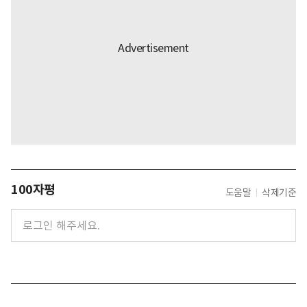
100자평
도움말
삭제기준