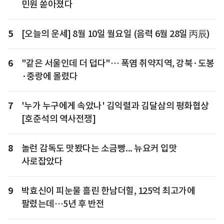
민원 쏟아졌다
5
[오늘의 운세] 8월 10일 월요일 (음력 6월 28일 丙辰)
6
"같은 서울인데 더 덥다"… 폭염 취약지역, 강북·도봉
·중랑에 몰렸다
7
'누가 누구에게 속았나' 김익렬과 김달삼의 평화협상
[호준석의 역사전쟁]
8
놀런 감독도 맛봤다는 소금빵... 뉴요커 입맛
사로잡았다
9
박효신이 피눈물 흘린 한남더힐, 125억 최고가에
팔렸는데…5년 후 반전