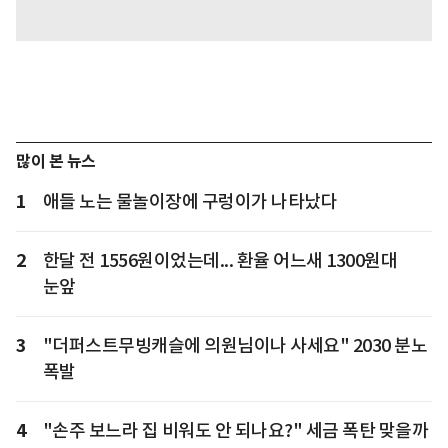
많이 본 뉴스
1
애들 노는 물놀이장에 구렁이가 나타났다
2
한달 전 1556원이었는데... 환율 어느새 1300원대
눈앞
3
"더퍼스트무빙캐슬에 의원님이나 사세요" 2030 분노
폭발
4
"손주 보느라 집 비워도 안 되나요?" 세금 폭탄 맞을까