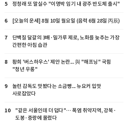
5
정청래 또 말실수 "이명박 임기 내 광주 반도체 출시"
6
[오늘의 운세] 8월 10일 월요일 (음력 6월 28일 丙辰)
7
단백질 달걀의 3배·밀가루 제로, 노화를 늦추는 가장
간편한 아침 습관
8
황희 '버스하우스' 제안 논란... 與 "해프닝" 국힘
"청년 우롱"
9
놀런 감독도 맛봤다는 소금빵... 뉴요커 입맛
사로잡았다
10
"같은 서울인데 더 덥다"… 폭염 취약지역, 강북·
도봉·중랑에 몰렸다