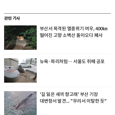
관련 기사
부산서 목격된 멸종위기 여우, 400㎞
떨어진 고향 소백산 돌아오다 폐사
뉴욕·파리처럼… 서울도 쥐떼 공포
'길 잃은 새끼 향고래' 부산 기장
대변항서 발견... "무리서 이탈한 듯"