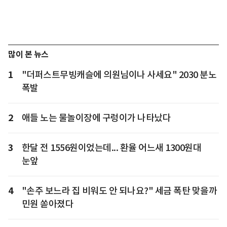
많이 본 뉴스
1
"더퍼스트무빙캐슬에 의원님이나 사세요" 2030 분노
폭발
2
애들 노는 물놀이장에 구렁이가 나타났다
3
한달 전 1556원이었는데... 환율 어느새 1300원대
눈앞
4
"손주 보느라 집 비워도 안 되나요?" 세금 폭탄 맞을까
민원 쏟아졌다