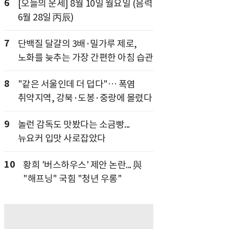
6
[오늘의 운세] 8월 10일 월요일 (음력
6월 28일 丙辰)
7
단백질 달걀의 3배·밀가루 제로,
노화를 늦추는 가장 간편한 아침 습관
8
"같은 서울인데 더 덥다"… 폭염
취약지역, 강북·도봉·중랑에 몰렸다
9
놀런 감독도 맛봤다는 소금빵...
뉴요커 입맛 사로잡았다
10
황희 '버스하우스' 제안 논란... 與
"해프닝" 국힘 "청년 우롱"