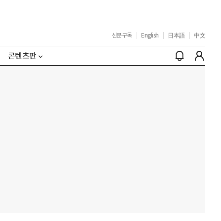
신문구독
|
English
|
日本語
|
中文
콘텐츠판