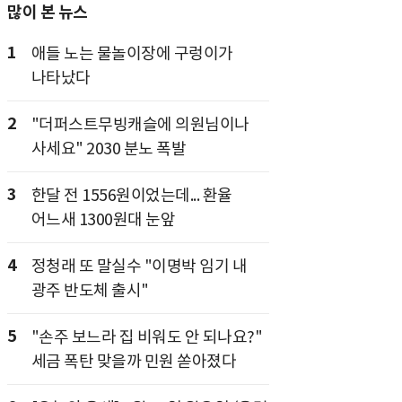
많이 본 뉴스
1
애들 노는 물놀이장에 구렁이가
나타났다
2
"더퍼스트무빙캐슬에 의원님이나
사세요" 2030 분노 폭발
3
한달 전 1556원이었는데... 환율
어느새 1300원대 눈앞
4
정청래 또 말실수 "이명박 임기 내
광주 반도체 출시"
5
"손주 보느라 집 비워도 안 되나요?"
세금 폭탄 맞을까 민원 쏟아졌다