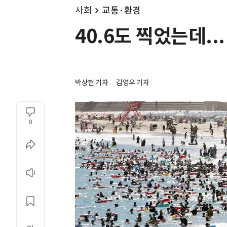
사회
교통·환경
40.6도 찍었는데..
박상현 기자
김영우 기자
0