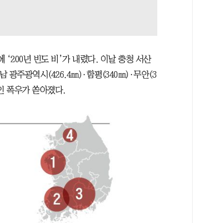
 ‘200년 빈도 비’가 내렸다. 이날 충청 서산
 호남 광주광역시(426.4㎜)·함평(340㎜)·무안(3
적인 폭우가 쏟아졌다.