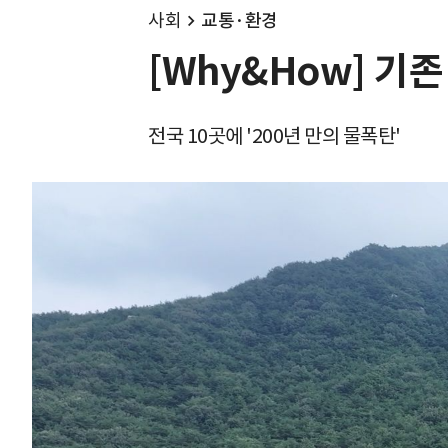
사회
교통·환경
[Why&How] 기
전국 10곳에 '200년 만의 물폭탄'