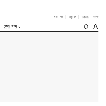
신문구독
|
English
|
日本語
|
中文
콘텐츠판