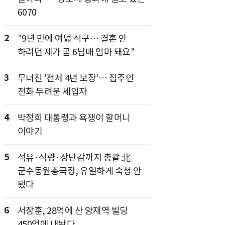
6070
2
"9년 만에 여덟 식구… 결혼 안
하려던 제가 곧 6남매 엄마 돼요"
3
무너진 '전세 4년 보장'… 집주인
전화 두려운 세입자
4
박정희 대통령과 욕쟁이 할머니
이야기
5
석유·식량·장난감까지 총괄 北
군수동원총국장, 유일하게 숙청 안
됐다
6
서장훈, 28억에 산 양재역 빌딩
450억에 내놨다