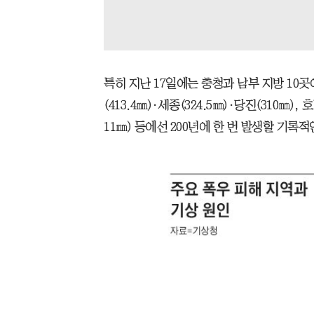
특히 지난 17일에는 충청과 남부 지방 10곳에
(413.4㎜)·세종(324.5㎜)·당진(310㎜),
11㎜) 등에선 200년에 한 번 발생할 기록