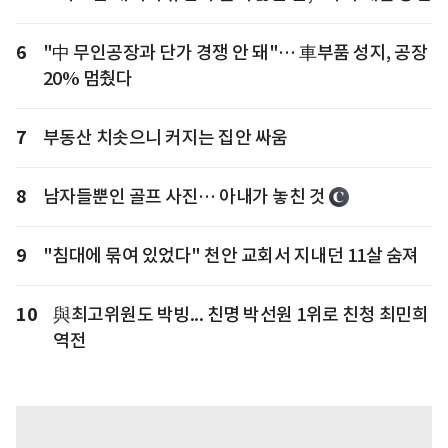
6
"中 무인공장과 단가 경쟁 안 돼"… 車부품 성지, 공장
20% 멈췄다
7
부동산 치솟으니 커지는 집안 싸움
8
남자들뿐인 골프 사진… 아내가 놓친 것
9
"침대에 묶여 있었다" 천안 교회서 지내던 11살 숨져
10
與최고위원도 박빙... 친명 박선원 1위로 친청 최민희
역전