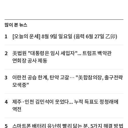
많이 본 뉴스
1
[오늘의 운세] 8월 9일 일요일 (음력 6월 27일 乙卯)
2
美법원 "대통령은 임시 세입자"... 트럼프 백악관
연회장 공사 제동
3
이란전 공습 한계, 탄약 고갈… "美합참의장, 출구전략
모색중"
4
제주·인천 김민석이 웃었다... 누적 득표도 정청래에
역전
5
스마트폰 배터리 유난히 빨리 닳는 분, 5가지 해결 방법