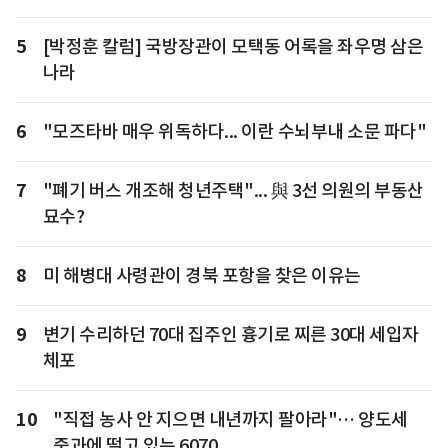
5
[박정훈 칼럼] 국방장관이 모택동 어록을 좌우명 삼은
나라
6
"모즈타바 매우 위독하다... 이란 수뇌부내 소문 파다"
7
"폐기 버스 개조해 청년주택"... 與 3선 의원의 부동산
묘수?
8
미 해병대 사령관이 경북 포항을 찾은 이유는
9
변기 수리하던 70대 집주인 흉기로 찌른 30대 세입자
체포
10
"직접 농사 안 지으면 내년까지 팔아라"… 양도세
중과에 떨고 있는 6070