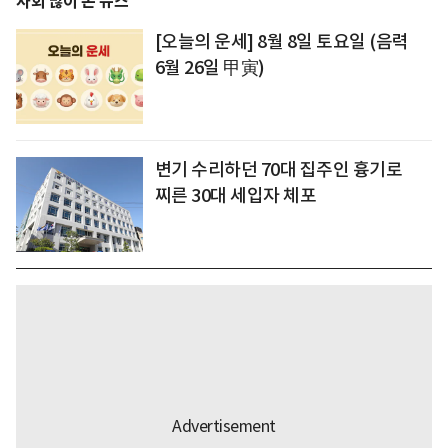
사회 많이 본 뉴스
[오늘의 운세] 8월 8일 토요일 (음력
6월 26일 甲寅)
변기 수리하던 70대 집주인 흉기로
찌른 30대 세입자 체포