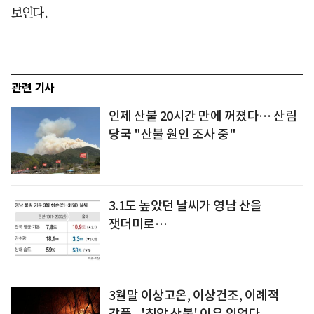
보인다.
관련 기사
인제 산불 20시간 만에 꺼졌다… 산림
당국 "산불 원인 조사 중"
3.1도 높았던 날씨가 영남 산을
잿더미로…
3월말 이상고온, 이상건조, 이례적
강풍...'최악 산불' 이유 있었다