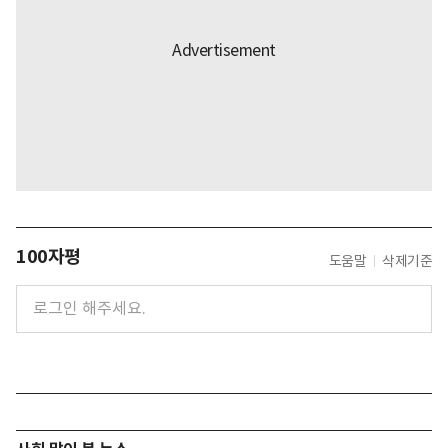
100자평
도움말
삭제기준