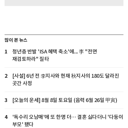
많이 본 뉴스
1
청년층 반발 'ISA 혜택 축소'에... 李 "전면
재검토하라" 질타
2
[사설] 6년 전 李지사와 현재 秋지사의 180도 달라진
곳간 사정
3
[오늘의 운세] 8월 8일 토요일 (음력 6월 26일 甲寅)
4
'독수리 오남매'에 또 한명 더… 결혼 싫다더니 '다둥이
부모' 됐다