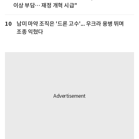
이상 부담… 재정 개혁 시급"
10
남미 마약 조직은 '드론 고수'... 우크라 용병 뛰며
조종 익혔다