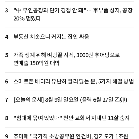
3
"中 무인공장과 단가 경쟁 안 돼"… 車부품 성지, 공장
20% 멈췄다
4
부동산 치솟으니 커지는 집안 싸움
5
가족 생계 위해 벼랑끝 시작, 3000원 추어탕으로
연매출 150억원 대박
6
스마트폰 배터리 유난히 빨리 닳는 분, 5가지 해결 방법
7
[오늘의 운세] 8월 9일 일요일 (음력 6월 27일 乙卯)
8
"침대에 묶여 있었다" 천안 교회서 지내던 11살 숨져
9
추미애 "국가직 소방공무원 인건비, 경기도가 1조원