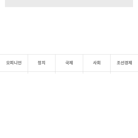
오피니언
정치
국제
사회
조선경제
문화·
조선
스포츠
건강
조선몰
연예
리더스
조선일보 공식 SNS
개인정보처리방침
사이트맵