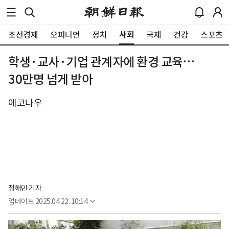
사회
조선경제
오피니언
정치
국제
건강
스포츠
학생·교사·기업 관계자에 환경 교육…
30만명 넘게 받아
에코나우
정해민 기자
업데이트
2025.04.22. 10:14