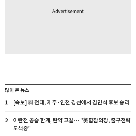
많이 본 뉴스
1
[속보] 與 전대, 제주·인천 경선에서 김민석 후보 승리
2
이란전 공습 한계, 탄약 고갈… "美합참의장, 출구전략
모색중"