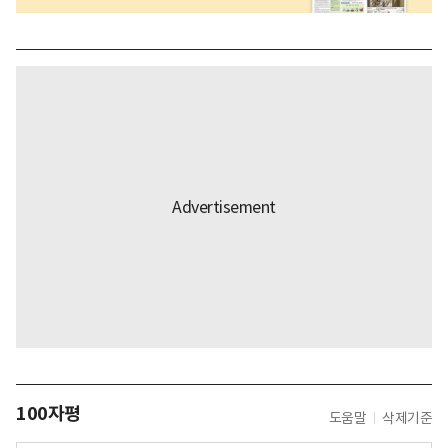
100자평
도움말
삭제기준