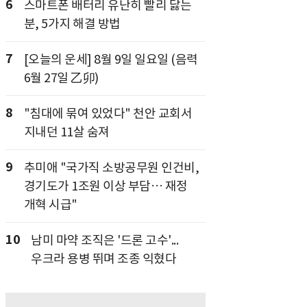
6
스마트폰 배터리 유난히 빨리 닳는
분, 5가지 해결 방법
7
[오늘의 운세] 8월 9일 일요일 (음력
6월 27일 乙卯)
8
"침대에 묶여 있었다" 천안 교회서
지내던 11살 숨져
9
추미애 "국가직 소방공무원 인건비,
경기도가 1조원 이상 부담… 재정
개혁 시급"
10
남미 마약 조직은 '드론 고수'...
우크라 용병 뛰며 조종 익혔다