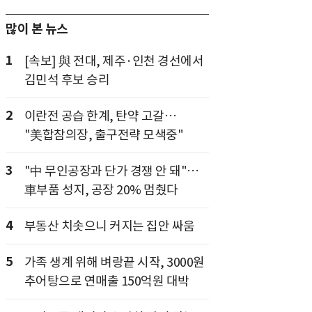
많이 본 뉴스
1
[속보] 與 전대, 제주·인천 경선에서
김민석 후보 승리
2
이란전 공습 한계, 탄약 고갈…
"美합참의장, 출구전략 모색중"
3
"中 무인공장과 단가 경쟁 안 돼"…
車부품 성지, 공장 20% 멈췄다
4
부동산 치솟으니 커지는 집안 싸움
5
가족 생계 위해 벼랑끝 시작, 3000원
추어탕으로 연매출 150억원 대박