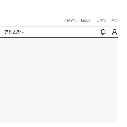
신문구독
|
English
|
日本語
|
中文
콘텐츠판