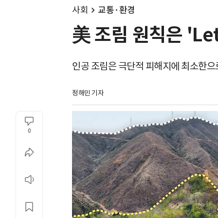
사회
교통·환경
美 조림 원칙은 'Le
인공 조림은 극단적 피해지에 최소한으
정해민 기자
0