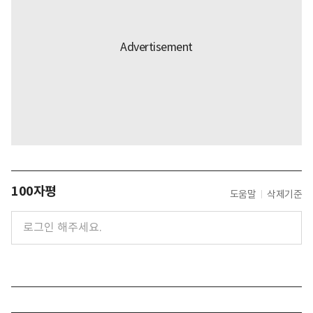
100자평
도움말
삭제기준