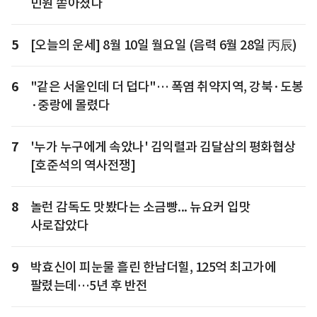
민원 쏟아졌다
5
[오늘의 운세] 8월 10일 월요일 (음력 6월 28일 丙辰)
6
"같은 서울인데 더 덥다"… 폭염 취약지역, 강북·도봉
·중랑에 몰렸다
7
'누가 누구에게 속았나' 김익렬과 김달삼의 평화협상
[호준석의 역사전쟁]
8
놀런 감독도 맛봤다는 소금빵... 뉴요커 입맛
사로잡았다
9
박효신이 피눈물 흘린 한남더힐, 125억 최고가에
팔렸는데…5년 후 반전