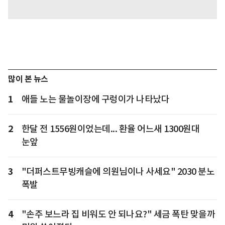
많이 본 뉴스
1
애들 노는 물놀이장에 구렁이가 나타났다
2
한달 전 1556원이었는데... 환율 어느새 1300원대
눈앞
3
"더퍼스트무빙캐슬에 의원님이나 사세요" 2030 분노
폭발
4
"손주 보느라 집 비워도 안 되나요?" 세금 폭탄 맞을까