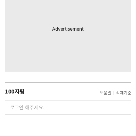
100자평
도움말
삭제기준