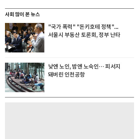
사회 많이 본 뉴스
"국가 폭력" "돈키호테 정책"...
서울시 부동산 토론회, 정부 난타
낮엔 노인, 밤엔 노숙인… 피서지
돼버린 인천공항