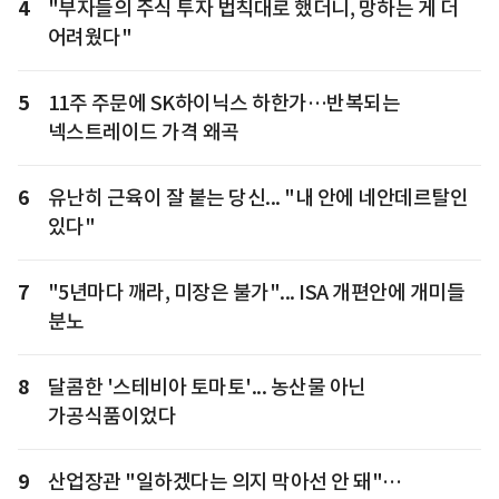
4
"부자들의 주식 투자 법칙대로 했더니, 망하는 게 더
어려웠다"
5
11주 주문에 SK하이닉스 하한가…반복되는
넥스트레이드 가격 왜곡
6
유난히 근육이 잘 붙는 당신... "내 안에 네안데르탈인
있다"
7
"5년마다 깨라, 미장은 불가"... ISA 개편안에 개미들
분노
8
달콤한 '스테비아 토마토'... 농산물 아닌
가공식품이었다
9
산업장관 "일하겠다는 의지 막아선 안 돼"…