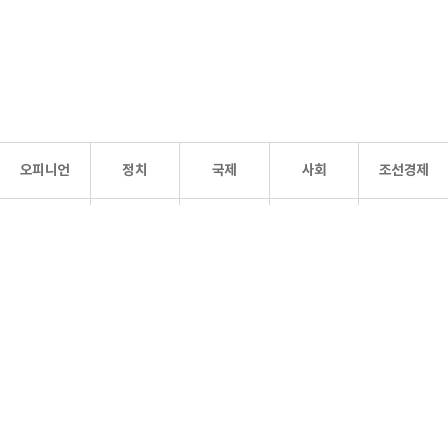
오피니언
정치
국제
사회
조선경제
문화·
조선
스포츠
건강
조선몰
연예
리더스
조선일보 공식 SNS
개인정보처리방침
사이트맵
Copyright 조선일보 All rights reserved. 무단 전재 및 재배포 금지.