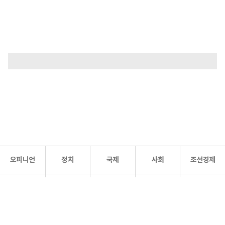
오피니언
정치
국제
사회
조선경제
문화·
조선
스포츠
건강
조선몰
연예
리더스
조선일보 공식 SNS