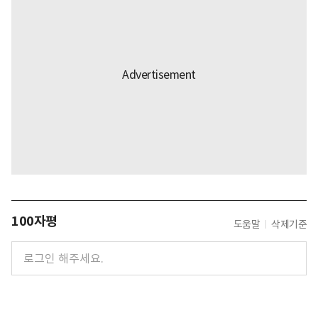
100자평
도움말
삭제기준