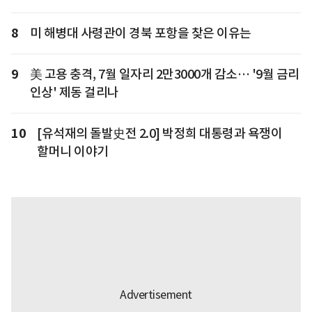
8
미 해병대 사령관이 경북 포항을 찾은 이유는
9
美 고용 충격, 7월 일자리 2만3000개 감소… '9월 금리
인상' 제동 걸리나
10
[유석재의 돌발史전 2.0] 박정희 대통령과 욕쟁이
할머니 이야기