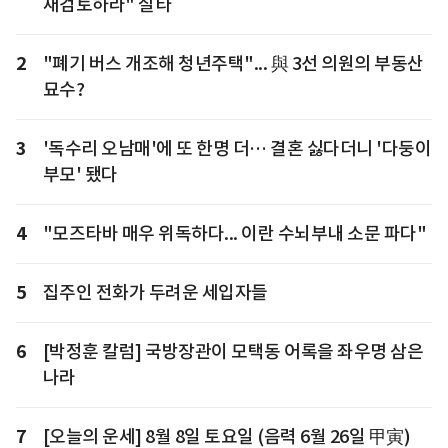
재검토하라" 질타
2
"폐기 버스 개조해 청년주택"... 與 3선 의원의 부동산
묘수?
3
'독수리 오남매'에 또 한명 더… 결혼 싫다더니 '다둥이
부모' 됐다
4
"모즈타바 매우 위독하다... 이란 수뇌부내 소문 파다"
5
집주인 전화가 두려운 세입자들
6
[박정훈 칼럼] 국방장관이 모택동 어록을 좌우명 삼은
나라
7
[오늘의 운세] 8월 8일 토요일 (음력 6월 26일 甲寅)