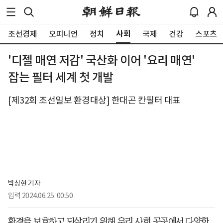
사회
조선경제
오피니언
정치
국제
건강
스포츠
'디젤 매연 저감' 국산화 이어 '요리 매연'
잡는 필터 세계 첫 개발
[제32회 조선일보 환경대상] 한대곤 칸필터 대표
박상현 기자
입력
2024.06.25. 00:50
환경을 보호하고 되살리기 위해 우리 사회 곳곳에서 다양한