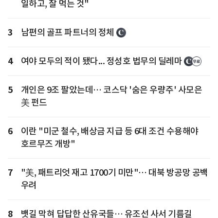
일하고, 잘 먹는 것"
3
남편의 골프 파트너의 정체
4
여야 모두의 적이 됐다... 정성호 법무의 딜레마
5
개인은 9조 팔았는데… 코스닥 '숨은 우량주' 사모은
美 펀드
6
이란 "미군 철수, 배상금 지급 등 6대 조건 수용해야
호르무즈 개방"
7
"美, 패트리엇 재고 1700기 미만"… 대북 방공망 공백
우려
8
뱃길 막혀 답답한 산유국들… 유조선 사서 기름길