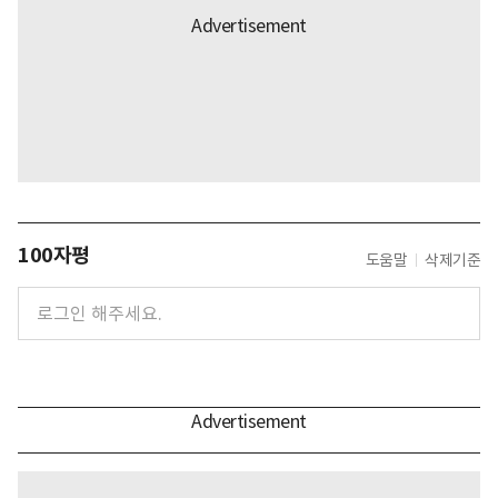
100자평
도움말
삭제기준