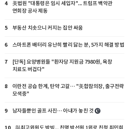
4
美법원 "대통령은 임시 세입자"... 트럼프 백악관
연회장 공사 제동
5
부동산 치솟으니 커지는 집안 싸움
6
스마트폰 배터리 유난히 빨리 닳는 분, 5가지 해결 방법
7
[단독] 요양병원들 "환자당 지원금 7980원, 욕창
치료도 버겁다"
8
이란전 공습 한계, 탄약 고갈… "美합참의장, 출구전략
모색중"
9
남자들뿐인 골프 사진… 아내가 놓친 것
10
與최고위원도 박빙... 친명 박선원 1위로 친청 최민희