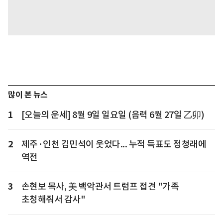
많이 본 뉴스
1
[오늘의 운세] 8월 9일 일요일 (음력 6월 27일 乙卯)
2
제주·인천 김민석이 웃었다... 누적 득표도 정청래에
역전
3
손현보 목사, 美 백악관서 트럼프 접견 "가족
초청해줘서 감사"