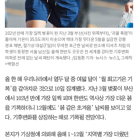
102년 만에 가장 일찍 벚꽃이 핀 지난 3월 부산(사진 위쪽부터), ‘괴물 폭염’이
몰아쳐 기온이 35.5도까지 치솟으며 역대 가장 무더운 5월을 실감한 강릉
경포 해변, 절기상 대설(7일)이 무색한 포근한 날씨로 반소매 티셔츠 차림의
학생이 등장한 서울 남산길. 올해 한반도 곳곳은 전 세계를 강타한 기후변화
여파로 전례 없는 날씨 패턴이 계속됐다. /김동환 기자·뉴시스·뉴스1, 그래픽
=백형선
올 한 해 우리나라에서 열두 달 중 여덟 달이 ‘월 최고기온 기
록’을 갈아치운 것으로 10일 집계됐다. 지난 3월 벚꽃이 부산
에서 102년 만에 가장 일찍 피며 한반도 역사상 가장 더운 봄
을 기록하더니 12월에도 ‘봄 같은 초겨울’ 날씨를 보이고 있
다. 기후변화를 상징하는 해로 기록될 전망이다.
본지가 기상청에 의뢰해 올해 1~12월 ‘지역별 가장 더웠던