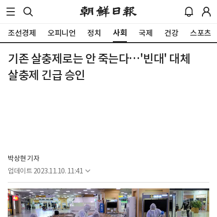
사회
조선경제
오피니언
정치
국제
건강
스포츠
기존 살충제로는 안 죽는다…'빈대' 대체
살충제 긴급 승인
박상현 기자
업데이트
2023.11.10. 11:41