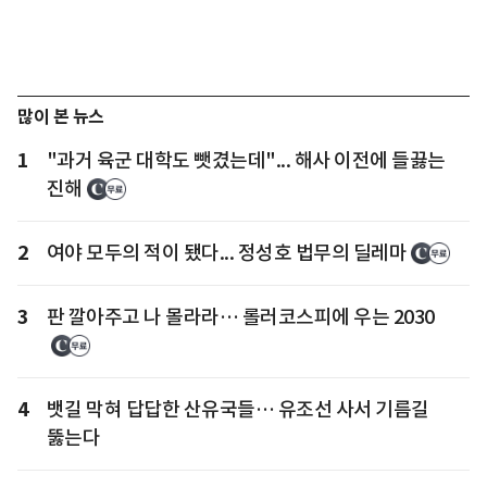
많이 본 뉴스
1
"과거 육군 대학도 뺏겼는데"... 해사 이전에 들끓는
진해
2
여야 모두의 적이 됐다... 정성호 법무의 딜레마
3
판 깔아주고 나 몰라라… 롤러코스피에 우는 2030
4
뱃길 막혀 답답한 산유국들… 유조선 사서 기름길
뚫는다