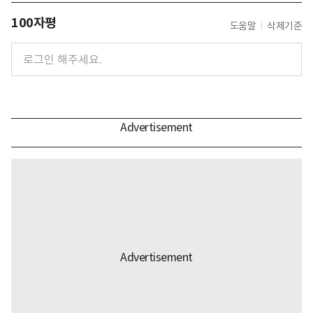
100자평
도움말
삭제기준