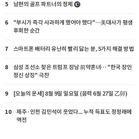
5
남편의 골프 파트너의 정체
6
"부시가 즉각 사과하게 했어야 했다"…美대사가 평생
후회한 순간
7
스마트폰 배터리 유난히 빨리 닳는 분, 5가지 해결 방법
8
삼성 조선소 찾은 트럼프 장남 前약혼녀… "한국 장인
정신 상징" 극찬
9
[오늘의 운세] 8월 9일 일요일 (음력 6월 27일 乙卯)
10
제주·인천 김민석이 웃었다... 누적 득표도 정청래에
역전