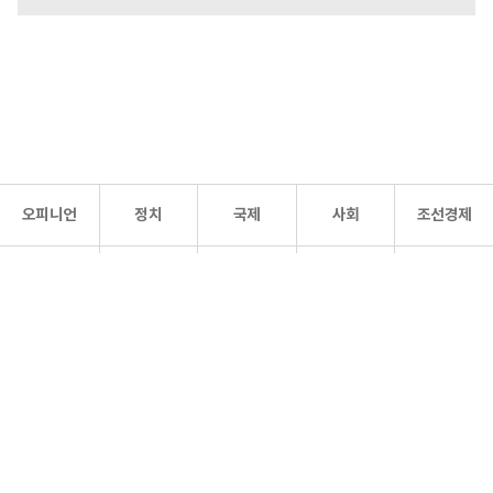
오피니언
정치
국제
사회
조선경제
문화·
조선
스포츠
건강
조선몰
연예
리더스
조선일보 공식 SNS
개인정보처리방침
사이트맵
Copyright 조선일보 All rights reserved. 무단 전재 및 재배포 금지.