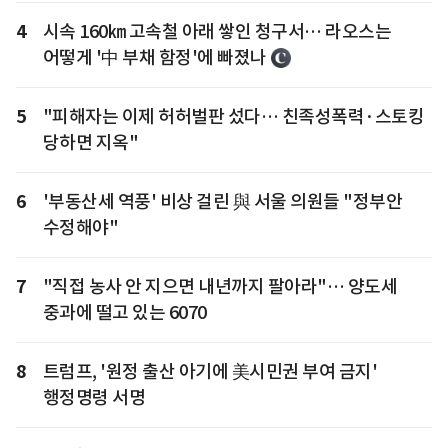
4
시속 160㎞ 고속철 아래 쌓인 청구서… 라오스는
어떻게 '中 부채 함정'에 빠졌나
5
"피해자는 이제 허허벌판 섰다… 친족성폭력·스토킹
당하면 지옥"
6
'부동산세 역풍' 비상 걸린 與 서울 의원들 "정부안
수정해야"
7
"직접 농사 안 지으면 내년까지 팔아라"… 양도세
중과에 떨고 있는 6070
8
트럼프, '원정 출산 아기에 美시민권 부여 금지'
행정명령 서명