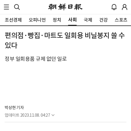
사회
조선경제
오피니언
정치
국제
건강
스포츠
편의점·빵집·마트도 일회용 비닐봉지 쓸 수
있다
정부 일회용품 규제 없던 일로
박상현 기자
업데이트
2023.11.08. 04:27