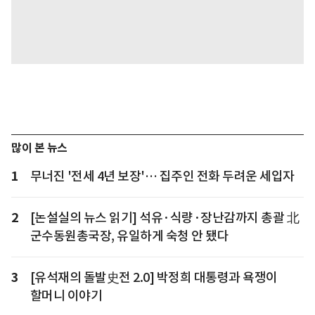
많이 본 뉴스
1
무너진 '전세 4년 보장'… 집주인 전화 두려운 세입자
2
[논설실의 뉴스 읽기] 석유·식량·장난감까지 총괄 北
군수동원총국장, 유일하게 숙청 안 됐다
3
[유석재의 돌발史전 2.0] 박정희 대통령과 욕쟁이
할머니 이야기