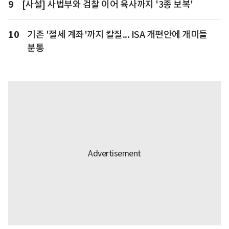
9
[사설] 사법부와 검찰 이어 육사까지 '3종 보복'
10
기존 '절세 계좌'까지 칼질... ISA 개편안에 개미들
분통