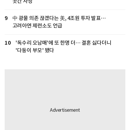
곳간 사정
9
中 광물 의존 끊겠다는 美, 4조원 투자 발표…
고려아연 제련소도 언급
10
'독수리 오남매'에 또 한명 더… 결혼 싫다더니
'다둥이 부모' 됐다