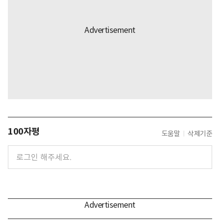
100자평
도움말
삭제기준