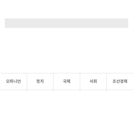
오피니언
정치
국제
사회
조선경제
문화·
조선
스포츠
건강
조선몰
연예
리더스
조선일보 공식 SNS