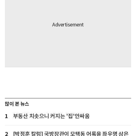
많이 본 뉴스
1
부동산 치솟으니 커지는 '집'안싸움
2
[박정훈 칼럼] 국방장관이 모택동 어록을 좌우명 삼은