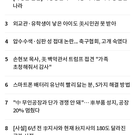
나라
3
외교관·유학생이 낳은 아이도 美시민권 못 받아
4
압수수색·심판 성 접대 논란... 축구협회, 고개 숙였다
5
손현보 목사, 美 백악관서 트럼프 접견 "가족
초청해줘서 감사"
6
스마트폰 배터리 유난히 빨리 닳는 분, 5가지 해결 방법
7
"中 무인공장과 단가 경쟁 안 돼"… 車부품 성지, 공장
20% 멈췄다
8
[사설] 6년 전 李지사와 현재 秋지사의 180도 달라진