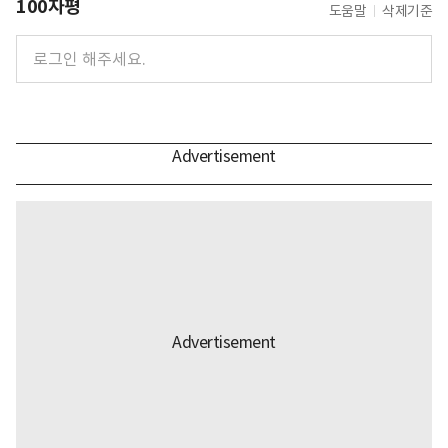
100자평
도움말
삭제기준