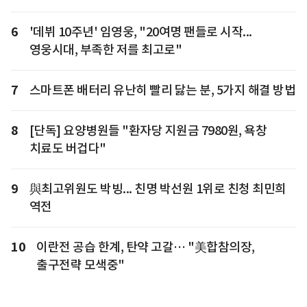
6
'데뷔 10주년' 임영웅, "20여명 팬들로 시작...
영웅시대, 부족한 저를 최고로"
7
스마트폰 배터리 유난히 빨리 닳는 분, 5가지 해결 방법
8
[단독] 요양병원들 "환자당 지원금 7980원, 욕창
치료도 버겁다"
9
與최고위원도 박빙... 친명 박선원 1위로 친청 최민희
역전
10
이란전 공습 한계, 탄약 고갈… "美합참의장,
출구전략 모색중"