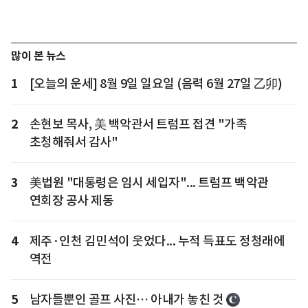
많이 본 뉴스
1
[오늘의 운세] 8월 9일 일요일 (음력 6월 27일 乙卯)
2
손현보 목사, 美 백악관서 트럼프 접견 "가족
초청해줘서 감사"
3
美법원 "대통령은 임시 세입자"... 트럼프 백악관
연회장 공사 제동
4
제주·인천 김민석이 웃었다... 누적 득표도 정청래에
역전
5
남자들뿐인 골프 사진… 아내가 놓친 것