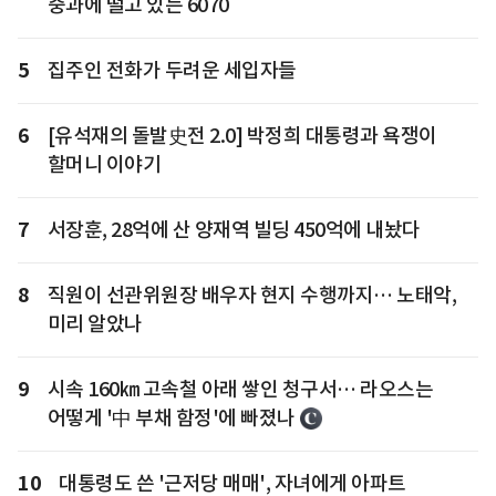
중과에 떨고 있는 6070
5
집주인 전화가 두려운 세입자들
6
[유석재의 돌발史전 2.0] 박정희 대통령과 욕쟁이
할머니 이야기
7
서장훈, 28억에 산 양재역 빌딩 450억에 내놨다
8
직원이 선관위원장 배우자 현지 수행까지… 노태악,
미리 알았나
9
시속 160㎞ 고속철 아래 쌓인 청구서… 라오스는
어떻게 '中 부채 함정'에 빠졌나
10
대통령도 쓴 '근저당 매매', 자녀에게 아파트