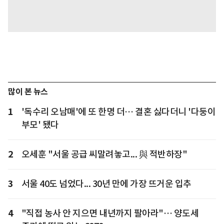
많이 본 뉴스
1
'독수리 오남매'에 또 한명 더… 결혼 싫다더니 '다둥이
부모' 됐다
2
오세훈 "서울 공급 씨말려놓고... 與 적반하장"
3
서울 40도 넘었다... 30년 만에 가장 뜨거운 입추
4
"직접 농사 안 지으면 내년까지 팔아라"… 양도세