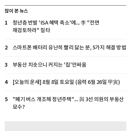
많이 본 뉴스
1
청년층 반발 'ISA 혜택 축소'에... 李 "전면
재검토하라" 질타
2
스마트폰 배터리 유난히 빨리 닳는 분, 5가지 해결 방법
3
부동산 치솟으니 커지는 '집'안싸움
4
[오늘의 운세] 8월 8일 토요일 (음력 6월 26일 甲寅)
5
"폐기 버스 개조해 청년주택"... 與 3선 의원의 부동산
묘수?