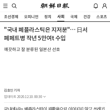
사회
조선경제
오피니언
정치
국제
건강
스포츠
"국내 폐플라스틱은 지저분"… 日서
폐페트병 작년 5만여t 수입
깨끗하고 잘 분류된 일본산 선호
김효인 기자
업데이트
2020.12.10. 00:30
국내에서는 폐플라스틱이 재활용으로 이어지지 않고 쓰레기