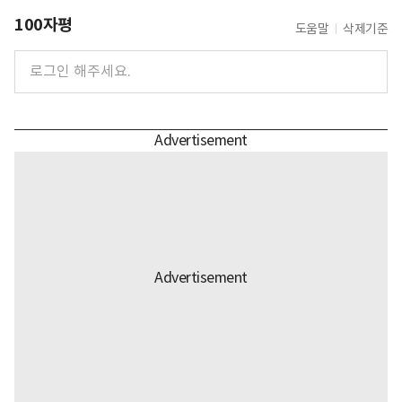
100자평
도움말
삭제기준