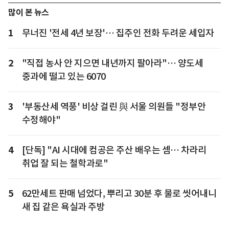
많이 본 뉴스
1
무너진 '전세 4년 보장'… 집주인 전화 두려운 세입자
2
"직접 농사 안 지으면 내년까지 팔아라"… 양도세
중과에 떨고 있는 6070
3
'부동산세 역풍' 비상 걸린 與 서울 의원들 "정부안
수정해야"
4
[단독] "AI 시대에 컴공은 주산 배우는 셈… 차라리
취업 잘 되는 철학과로"
5
62만세트 판매 넘었다, 뿌리고 30분 후 물로 씻어내니
새 집 같은 욕실과 주방