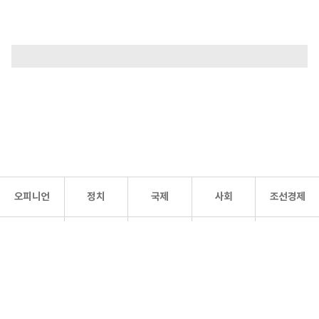
오피니언
정치
국제
사회
조선경제
문화·
조선
스포츠
건강
조선몰
연예
리더스
조선일보 공식 SNS