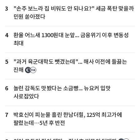
3
"손주 보느라 집 비워도 안 되나요?" 세금 폭탄 맞을까
민원 쏟아졌다
4
환율 어느새 1300원대 눈앞... 금융위기 이후 변동성
최대
5
"과거 육군대학도 뺏겼는데"... 해사 이전에 들끓는
진해
6
놀런 감독도 맛봤다는 소금빵... 뉴요커 입맛
사로잡았다
7
박효신이 피눈물 흘린 한남더힐, 125억 최고가에
팔렸는데…5년 후 반전