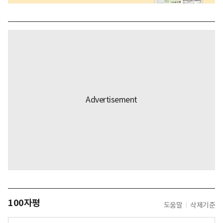
100자평
도움말
삭제기준