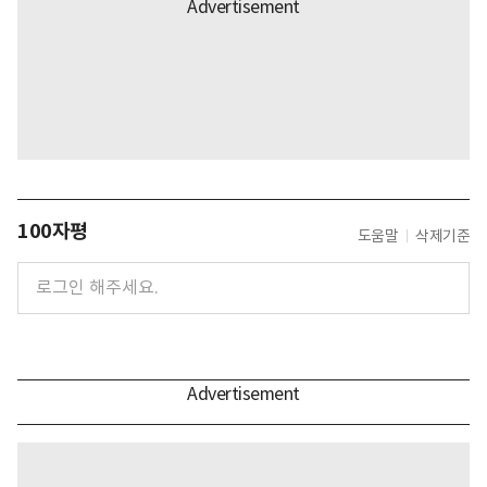
100자평
도움말
삭제기준