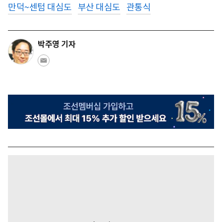
만덕~센텀 대심도
부산 대심도
관통식
박주영 기자