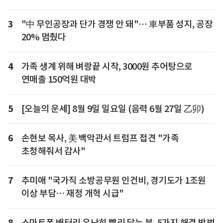
3
"中 무인공장과 단가 경쟁 안 돼"… 車부품 성지, 공장
20% 멈췄다
4
가족 생계 위해 벼랑끝 시작, 3000원 추어탕으로
연매출 150억원 대박
5
[오늘의 운세] 8월 9일 일요일 (음력 6월 27일 乙卯)
6
손현보 목사, 美 백악관서 트럼프 접견 "가족
초청해줘서 감사"
7
추미애 "국가직 소방공무원 인건비, 경기도가 1조원
이상 부담… 재정 개혁 시급"
8
스마트폰 배터리 유난히 빨리 닳는 분, 5가지 해결 방법