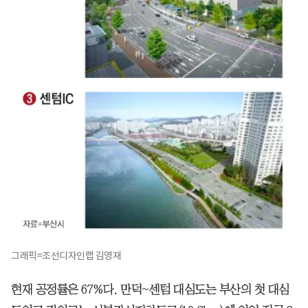
그래픽=조선디자인랩 김영재
현재 공정률은 67%다. 만덕~센텀 대심도는 부산의 첫 대심