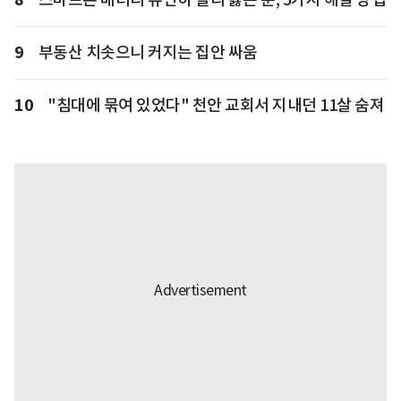
9
부동산 치솟으니 커지는 집안 싸움
10
"침대에 묶여 있었다" 천안 교회서 지내던 11살 숨져