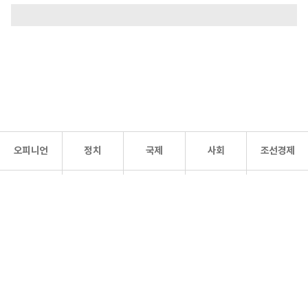
오피니언
정치
국제
사회
조선경제
문화·
조선
스포츠
건강
조선몰
연예
리더스
조선일보 공식 SNS
개인정보처리방침
사이트맵