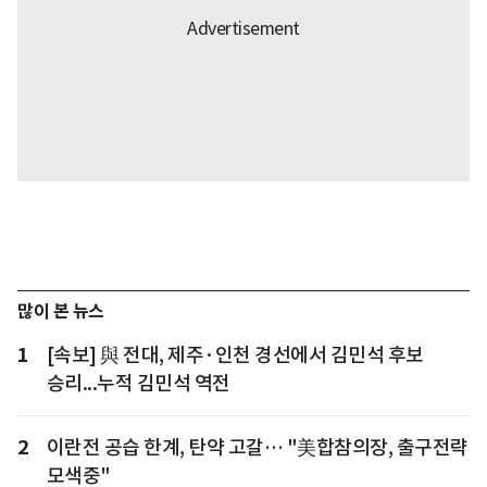
많이 본 뉴스
1
[속보] 與 전대, 제주·인천 경선에서 김민석 후보
승리...누적 김민석 역전
2
이란전 공습 한계, 탄약 고갈… "美합참의장, 출구전략
모색중"