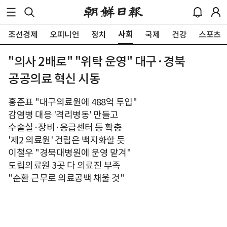
사회
조선경제
오피니언
정치
국제
건강
스포츠
"의사 2배로" "위탁 운영" 대구·경북
공공의료 혁신 시동
홍준표 "대구의료원에 488억 투입"
감염병 대응 '격리병동' 만들고
수술실·장비·응급센터 등 확충
'제2 의료원' 건립은 백지화할 듯
이철우 "경북대병원에 운영 맡겨"
도립의료원 3곳 다 의료진 부족
"순환 근무로 의료공백 채울 것"