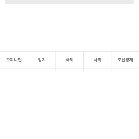
오피니언
정치
국제
사회
조선경제
문화·
조선
스포츠
건강
조선몰
연예
리더스
조선일보 공식 SNS
개인정보처리방침
사이트맵
Copyright 조선일보 All rights reserved. 무단 전재 및 재배포 금지.