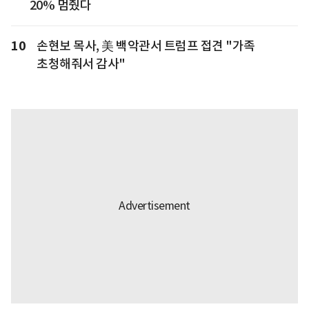
20% 멈췄다
10
손현보 목사, 美 백악관서 트럼프 접견 "가족
초청해줘서 감사"