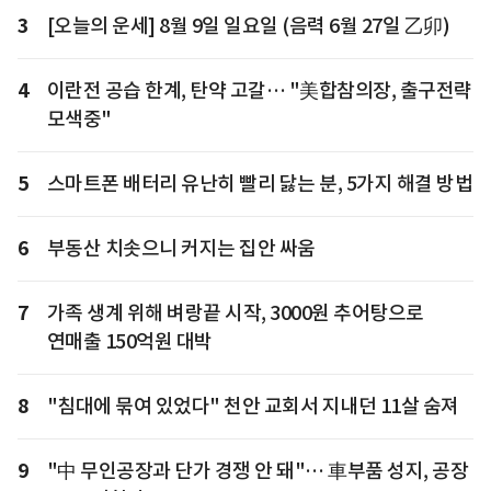
3
[오늘의 운세] 8월 9일 일요일 (음력 6월 27일 乙卯)
4
이란전 공습 한계, 탄약 고갈… "美합참의장, 출구전략
모색중"
5
스마트폰 배터리 유난히 빨리 닳는 분, 5가지 해결 방법
6
부동산 치솟으니 커지는 집안 싸움
7
가족 생계 위해 벼랑끝 시작, 3000원 추어탕으로
연매출 150억원 대박
8
"침대에 묶여 있었다" 천안 교회서 지내던 11살 숨져
9
"中 무인공장과 단가 경쟁 안 돼"… 車부품 성지, 공장