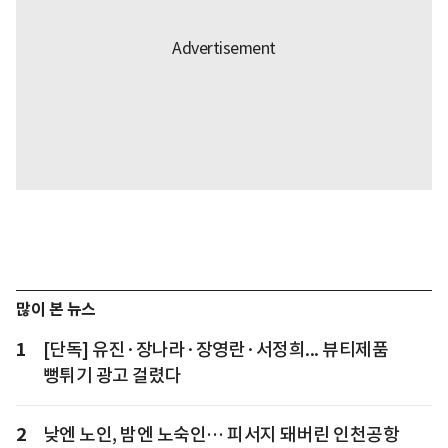
많이 본 뉴스
1
[단독] 유진·장나라·장영란·서정희... 뷰티제품
뻥튀기 광고 걸렸다
2
낮엔 노인, 밤엔 노숙인… 피서지 돼버린 인천공항