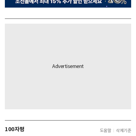
100자평
도움말
삭제기준