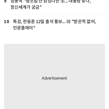
9
장동혁 "형소법 안 읽었다는 李... 대통령 맞나,
정신세계가 궁금"
10
특검, 한동훈 12일 출석 통보... 韓 "받은적 없어,
언론플레이"