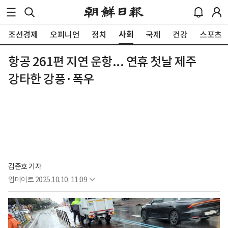
사회
조선경제
오피니언
정치
국제
건강
스포츠
항공 261편 지연 운항... 연휴 첫날 제주
강타한 강풍·폭우
김준호 기자
업데이트
2025.10.10. 11:09