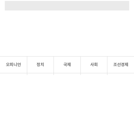
오피니언
정치
국제
사회
조선경제
문화·
조선
스포츠
건강
조선몰
연예
리더스
조선일보 공식 SNS
개인정보처리방침
사이트맵