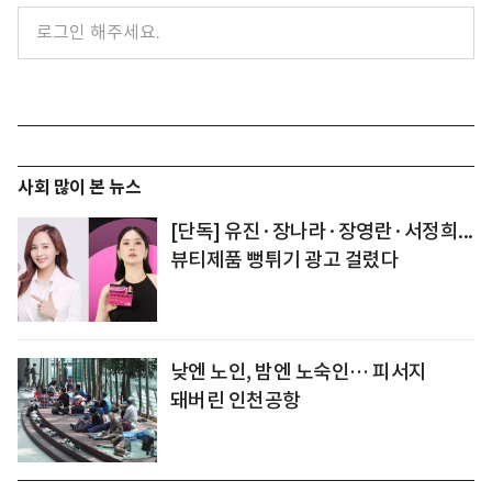
사회 많이 본 뉴스
[단독] 유진·장나라·장영란·서정희...
뷰티제품 뻥튀기 광고 걸렸다
낮엔 노인, 밤엔 노숙인… 피서지
돼버린 인천공항