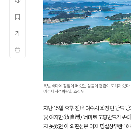
옥빛 바다에 점점이 떠 있는 섬들이 겹겹이 포개져 있다. 
여수세계섬박람회 조직위
지난 15일 오후 전남 여수시 화정면 낭도 방
빛 여자만(汝自灣) 너머로 고흥반도가 손에 
지 못했던 이 외딴섬은 이제 명실상부한 ‘