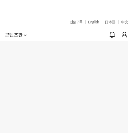
신문구독
|
English
|
日本語
|
中文
콘텐츠판