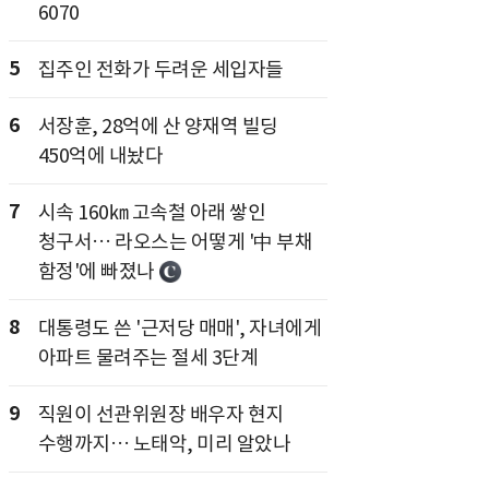
6070
5
집주인 전화가 두려운 세입자들
6
서장훈, 28억에 산 양재역 빌딩
450억에 내놨다
7
시속 160㎞ 고속철 아래 쌓인
청구서… 라오스는 어떻게 '中 부채
함정'에 빠졌나
8
대통령도 쓴 '근저당 매매', 자녀에게
아파트 물려주는 절세 3단계
9
직원이 선관위원장 배우자 현지
수행까지… 노태악, 미리 알았나