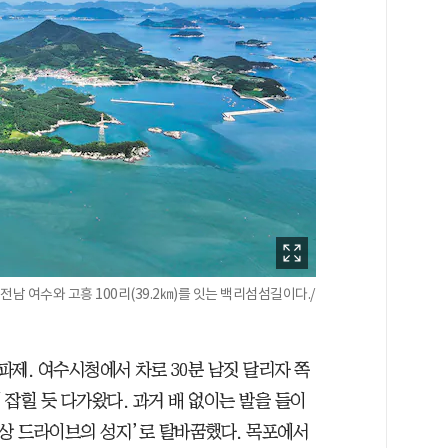
전남 여수와 고흥 100리(39.2㎞)를 잇는 백리섬섬길이다./
파제. 여수시청에서 차로 30분 남짓 달리자 쪽
잡힐 듯 다가왔다. 과거 배 없이는 발을 들이
해상 드라이브의 성지’로 탈바꿈했다. 목포에서