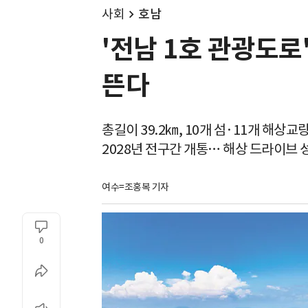
사회
호남
'전남 1호 관광도
뜬다
총길이 39.2㎞, 10개 섬·11개 해상교
2028년 전구간 개통… 해상 드라이브 
여수=조홍복 기자
0