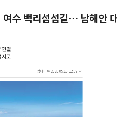
로' 여수 백리섬섬길… 남해안 
량 연결
성지로
업데이트
2026.05.16. 12:59