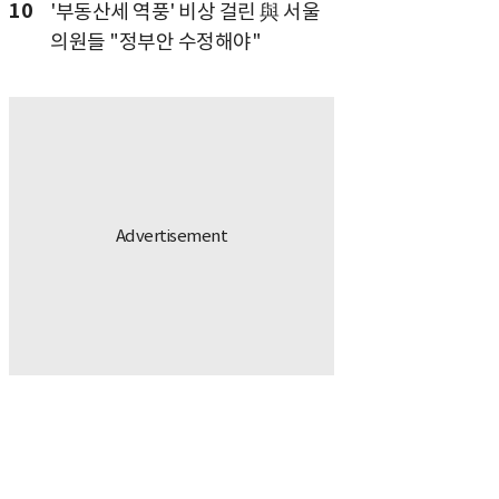
10
'부동산세 역풍' 비상 걸린 與 서울
의원들 "정부안 수정해야"