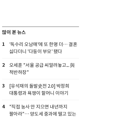
많이 본 뉴스
1
'독수리 오남매'에 또 한명 더… 결혼
싫다더니 '다둥이 부모' 됐다
2
오세훈 "서울 공급 씨말려놓고... 與
적반하장"
3
[유석재의 돌발史전 2.0] 박정희
대통령과 욕쟁이 할머니 이야기
4
"직접 농사 안 지으면 내년까지
팔아라"… 양도세 중과에 떨고 있는