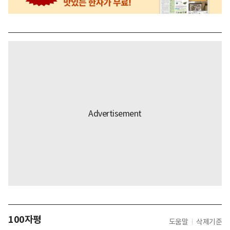
100자평
도움말
삭제기준