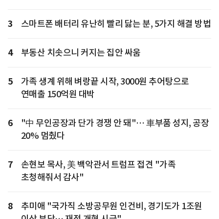
3
스마트폰 배터리 유난히 빨리 닳는 분, 5가지 해결 방법
4
부동산 치솟으니 커지는 집안 싸움
5
가족 생계 위해 벼랑끝 시작, 3000원 추어탕으로
연매출 150억원 대박
6
"中 무인공장과 단가 경쟁 안 돼"… 車부품 성지, 공장
20% 멈췄다
7
손현보 목사, 美 백악관서 트럼프 접견 "가족
초청해줘서 감사"
8
추미애 "국가직 소방공무원 인건비, 경기도가 1조원
이상 부담… 재정 개혁 시급"