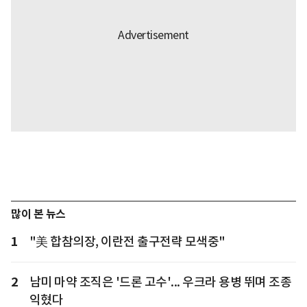
많이 본 뉴스
1
"美 합참의장, 이란전 출구전략 모색중"
2
남미 마약 조직은 '드론 고수'... 우크라 용병 뛰며 조종
익혔다