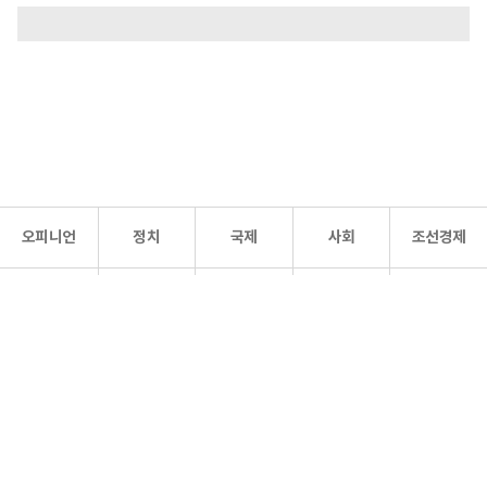
오피니언
정치
국제
사회
조선경제
문화·
조선
스포츠
건강
조선몰
연예
리더스
조선일보 공식 SNS
개인정보처리방침
사이트맵