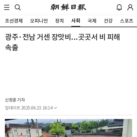
사회
조선경제
오피니언
정치
국제
건강
스포츠
광주·전남 거센 장맛비...곳곳서 비 피해
속출
신정훈 기자
업데이트
2025.06.23. 16:14