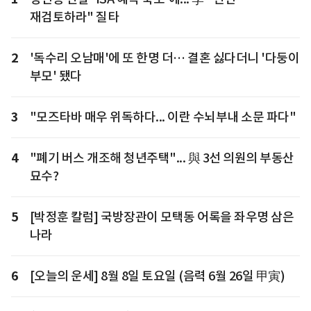
재검토하라" 질타
2
'독수리 오남매'에 또 한명 더… 결혼 싫다더니 '다둥이
부모' 됐다
3
"모즈타바 매우 위독하다... 이란 수뇌부내 소문 파다"
4
"폐기 버스 개조해 청년주택"... 與 3선 의원의 부동산
묘수?
5
[박정훈 칼럼] 국방장관이 모택동 어록을 좌우명 삼은
나라
6
[오늘의 운세] 8월 8일 토요일 (음력 6월 26일 甲寅)