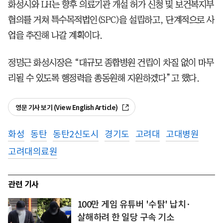
화성시와 LH는 향후 의료기관 개설 허가 신청 및 보건복지부
협의를 거쳐 특수목적법인(SPC)을 설립하고, 단계적으로 사
업을 추진해 나갈 계획이다.
정명근 화성시장은 “대규모 종합병원 건립이 차질 없이 마무
리될 수 있도록 행정력을 총동원해 지원하겠다”고 했다.
영문 기사 보기 (View English Article)
화성
동탄
동탄2신도시
경기도
고려대
고대병원
고려대의료원
관련 기사
100만 게임 유튜버 '수탉' 납치·
살해하려 한 일당 구속 기소