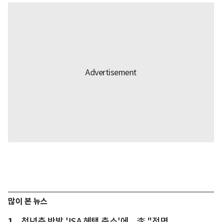
많이 본 뉴스
1
청년층 반발 'ISA 혜택 축소'에... 李 "전면