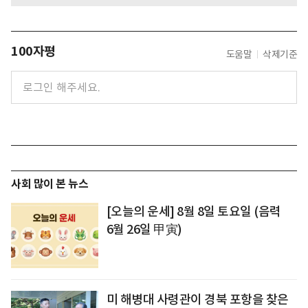
100자평
도움말
삭제기준
사회 많이 본 뉴스
[오늘의 운세] 8월 8일 토요일 (음력
6월 26일 甲寅)
미 해병대 사령관이 경북 포항을 찾은