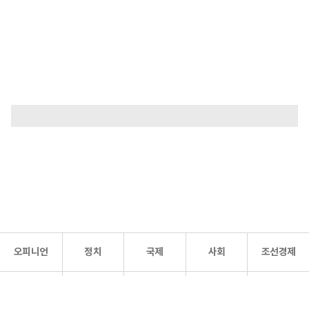
오피니언
정치
국제
사회
조선경제
문화·
조선
스포츠
건강
조선몰
연예
리더스