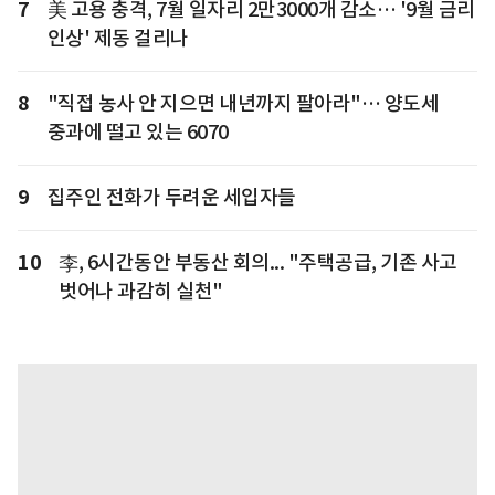
7
美 고용 충격, 7월 일자리 2만3000개 감소… '9월 금리
인상' 제동 걸리나
8
"직접 농사 안 지으면 내년까지 팔아라"… 양도세
중과에 떨고 있는 6070
9
집주인 전화가 두려운 세입자들
10
李, 6시간동안 부동산 회의... "주택공급, 기존 사고
벗어나 과감히 실천"