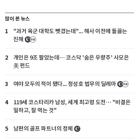
많이 본 뉴스
1
"과거 육군 대학도 뺏겼는데"... 해사 이전에 들끓는
진해
2
개인은 9조 팔았는데… 코스닥 '숨은 우량주' 사모은
美 펀드
3
여야 모두의 적이 됐다... 정성호 법무의 딜레마
4
119세 코스타리카 남성, 세계 최고령 도전… "비결은
일하고, 잘 먹는 것"
5
남편의 골프 파트너의 정체