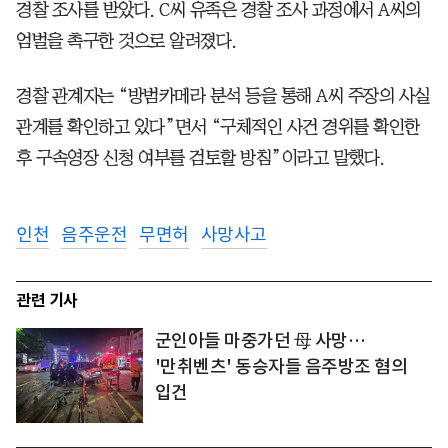
경찰 조사를 받았다. C씨 유족은 경찰 조사 과정에서 A씨의
엄벌을 촉구한 것으로 알려졌다.
경찰 관계자는 “방범카메라 분석 등을 통해 A씨 주장의 사실
관계를 확인하고 있다”면서 “구체적인 사건 경위를 확인한
후 구속영장 신청 여부를 검토할 방침”이라고 말했다.
인천
음주운전
무면허
사망사고
관련 기사
군인아들 마중가던 母 사망…
'만취벤츠' 동승자들 음주방조 혐의
입건