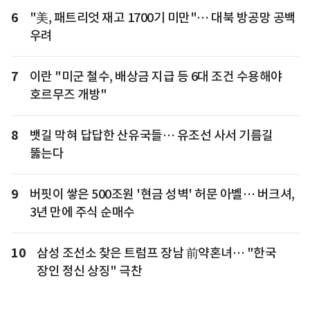
6
"美, 패트리엇 재고 1700기 미만"… 대북 방공망 공백
우려
7
이란 "미군 철수, 배상금 지급 등 6대 조건 수용해야
호르무즈 개방"
8
뱃길 막혀 답답한 산유국들… 유조선 사서 기름길
뚫는다
9
버핏이 쌓은 500조원 '현금 성벽' 허문 아벨… 버크셔,
3년 만에 주식 순매수
10
삼성 조선소 찾은 트럼프 장남 前약혼녀… "한국
장인 정신 상징" 극찬