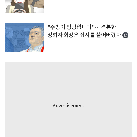
"주방이 엉망입니다"… 격분한
정희자 회장은 접시를 쓸어버렸다