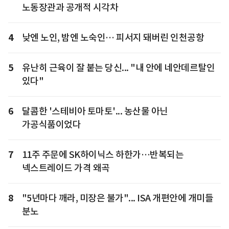
노동장관과 공개적 시각차
4
낮엔 노인, 밤엔 노숙인… 피서지 돼버린 인천공항
5
유난히 근육이 잘 붙는 당신... "내 안에 네안데르탈인
있다"
6
달콤한 '스테비아 토마토'... 농산물 아닌
가공식품이었다
7
11주 주문에 SK하이닉스 하한가…반복되는
넥스트레이드 가격 왜곡
8
"5년마다 깨라, 미장은 불가"... ISA 개편안에 개미들
분노