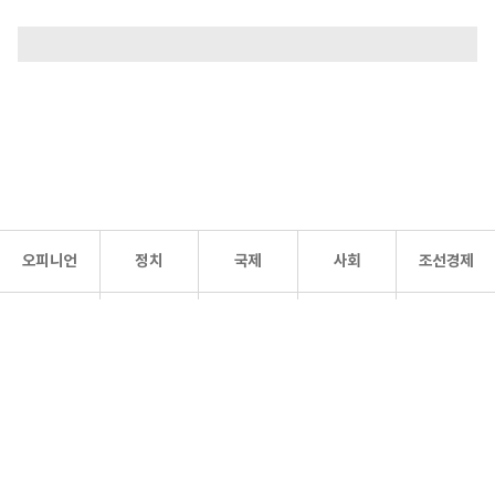
오피니언
정치
국제
사회
조선경제
문화·
조선
스포츠
건강
조선몰
연예
리더스
조선일보 공식 SNS