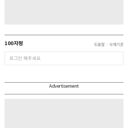
100자평
도움말
삭제기준