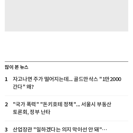
많이 본 뉴스
1
자고나면 주가 떨어지는데... 골드만삭스 "1만2000
간다" 왜?
2
"국가 폭력" "돈키호테 정책"... 서울시 부동산
토론회, 정부 난타
3
산업장관 "일하겠다는 의지 막아선 안 돼"…