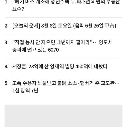
1
"폐기 버스 개조해 청년주택"... 與 3선 의원의 부동산
묘수?
2
[오늘의 운세] 8월 8일 토요일 (음력 6월 26일 甲寅)
3
"직접 농사 안 지으면 내년까지 팔아라"… 양도세
중과에 떨고 있는 6070
4
서장훈, 28억에 산 양재역 빌딩 450억에 내놨다
5
조폭 수용자 뇌물받고 불닭 소스·햄버거 준 교도관…
1심 징역 7년