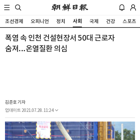
사회
조선경제
오피니언
정치
국제
건강
스포츠
폭염 속 인천 건설현장서 50대 근로자
숨져...온열질환 의심
김준호 기자
업데이트
2021.07.28. 11:24