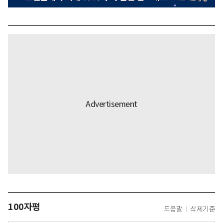
100자평
도움말
삭제기준