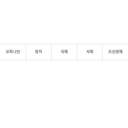
오피니언
정치
국제
사회
조선경제
문화·
조선
스포츠
건강
조선몰
연예
리더스
조선일보 공식 SNS
개인정보처리방침
사이트맵
Copyright 조선일보 All rights reserved. 무단 전재 및 재배포 금지.