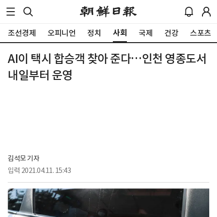
사회
조선경제
오피니언
정치
국제
건강
스포츠
AI이 택시 합승객 찾아 준다…인천 영종도서
내일부터 운영
김석모 기자
입력
2021.04.11. 15:43