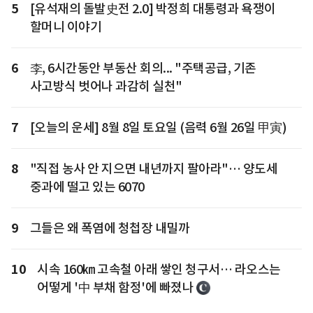
5
[유석재의 돌발史전 2.0] 박정희 대통령과 욕쟁이
할머니 이야기
6
李, 6시간동안 부동산 회의... "주택공급, 기존
사고방식 벗어나 과감히 실천"
7
[오늘의 운세] 8월 8일 토요일 (음력 6월 26일 甲寅)
8
"직접 농사 안 지으면 내년까지 팔아라"… 양도세
중과에 떨고 있는 6070
9
그들은 왜 폭염에 청첩장 내밀까
10
시속 160㎞ 고속철 아래 쌓인 청구서… 라오스는
어떻게 '中 부채 함정'에 빠졌나