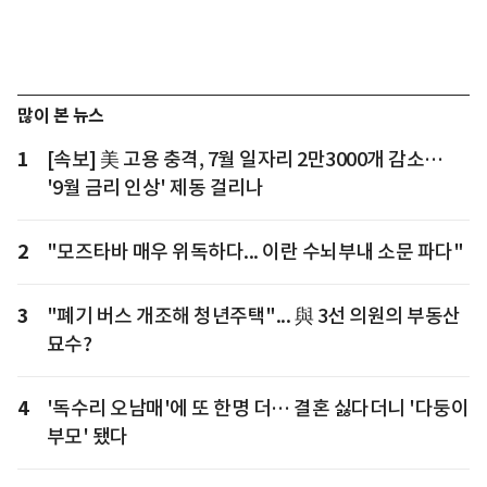
많이 본 뉴스
1
[속보] 美 고용 충격, 7월 일자리 2만3000개 감소…
'9월 금리 인상' 제동 걸리나
2
"모즈타바 매우 위독하다... 이란 수뇌부내 소문 파다"
3
"폐기 버스 개조해 청년주택"... 與 3선 의원의 부동산
묘수?
4
'독수리 오남매'에 또 한명 더… 결혼 싫다더니 '다둥이
부모' 됐다